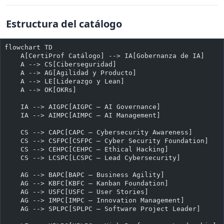
Estructura del catálogo
flowchart TD
    A[CertiProf Catálogo] --> IA[Gobernanza de IA]
    A --> CS[Ciberseguridad]
    A --> AG[Agilidad y Producto]
    A --> LE[Liderazgo y Lean]
    A --> OK[OKRs]
    IA --> AIGPC[AIGPC — AI Governance]
    IA --> AIMPC[AIMPC — AI Management]
    CS --> CAPC[CAPC — Cybersecurity Awareness]
    CS --> CSFPC[CSFPC — Cyber Security Foundation]
    CS --> CEHPC[CEHPC — Ethical Hacking]
    CS --> LCSPC[LCSPC — Lead Cybersecurity]
    AG --> BAPC[BAPC — Business Agility]
    AG --> KBFC[KBFC — Kanban Foundation]
    AG --> USFC[USFC — User Stories]
    AG --> IMPC[IMPC — Innovation Management]
    AG --> SPLPC[SPLPC — Software Project Leader]