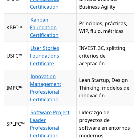
Certification
Business Agility
Kanban
Principios, prácticas,
KBFC™
Foundation
WIP, flujo, métricas
Certification
User Stories
INVEST, 3C, splitting,
USFC™
Foundations
criterios de
Certificate
aceptación
Innovation
Lean Startup, Design
Management
IMPC™
Thinking, modelos de
Professional
innovación
Certification
Software Project
Liderazgo de
Leader
proyectos de
SPLPC™
Professional
software en entornos
Certification
modernos