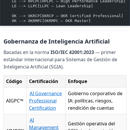
    LE --> HPLPC[HPLPC — High Performance Leadership]
    LE --> LLPC[LLPC — Lean Leadership]
    OK --> OKRCP[OKRCP — OKR Certified Professional]
    OK --> OKRMPC[OKRMPC — OKR Master]
Gobernanza de Inteligencia Artificial
Basadas en la norma
ISO/IEC 42001:2023
— primer
estándar internacional para Sistemas de Gestión de
Inteligencia Artificial (SGIA).
Código
Certificación
Enfoque
AI Governance
Gobierno corporativo de
AIGPC™
Professional
IA: políticas, riesgos,
Certification
rendición de cuentas
AI
Gestión operativa del
Management