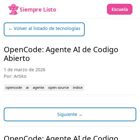
Siempre Listo
Escuela
← Volver al listado de tecnologías
OpenCode: Agente AI de Codigo
Abierto
1 de marzo de 2026
Por: Artiko
opencode
ai
agente
open-source
indice
Siguiente →
OpenCode: Agente AI de Codigo