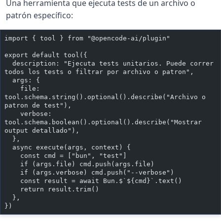
Una herramienta que ejecuta tests de un archivo o
patrón específico:
import { tool } from "@opencode-ai/plugin"
export default tool({
  description: "Ejecuta tests unitarios. Puede correr 
todos los tests o filtrar por archivo o patron",
  args: {
    file: 
tool.schema.string().optional().describe("Archivo o 
patron de test"),
    verbose: 
tool.schema.boolean().optional().describe("Mostrar 
output detallado"),
  },
  async execute(args, context) {
    const cmd = ["bun", "test"]
    if (args.file) cmd.push(args.file)
    if (args.verbose) cmd.push("--verbose")
    const result = await Bun.$`${cmd}`.text()
    return result.trim()
  },
})