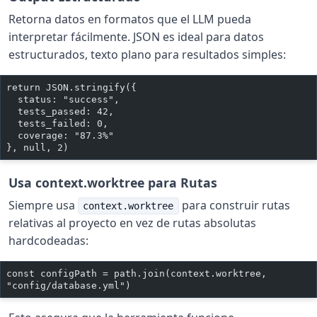
Retorna datos en formatos que el LLM pueda
interpretar fácilmente. JSON es ideal para datos
estructurados, texto plano para resultados simples:
return JSON.stringify({
  status: "success",
  tests_passed: 42,
  tests_failed: 0,
  coverage: "87.3%"
}, null, 2)
Usa context.worktree para Rutas
Siempre usa
para construir rutas
context.worktree
relativas al proyecto en vez de rutas absolutas
hardcodeadas:
const configPath = path.join(context.worktree, 
"config/database.yml")