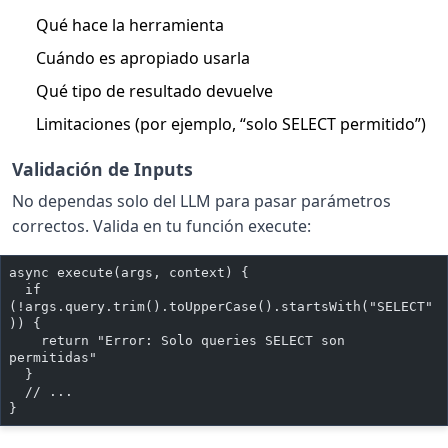
Qué hace la herramienta
Cuándo es apropiado usarla
Qué tipo de resultado devuelve
Limitaciones (por ejemplo, “solo SELECT permitido”)
Validación de Inputs
No dependas solo del LLM para pasar parámetros
correctos. Valida en tu función execute:
async execute(args, context) {
  if 
(!args.query.trim().toUpperCase().startsWith("SELECT"
)) {
    return "Error: Solo queries SELECT son 
permitidas"
  }
  // ...
}