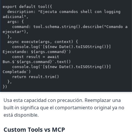
export default tool({
  description: "Ejecuta comandos shell con logging 
adicional",
  args: {
    command: tool.schema.string().describe("Comando a 
ejecutar"),
  },
  async execute(args, context) {
    console.log(`[${new Date().toISOString()}] 
Ejecutando: ${args.command}`)
    const result = await 
Bun.$`${args.command}`.text()
    console.log(`[${new Date().toISOString()}] 
Completado`)
    return result.trim()
  },
})
Usa esta capacidad con precaución. Reemplazar una
built-in significa que el comportamiento original ya no
está disponible.
Custom Tools vs MCP