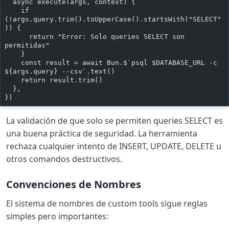
  async execute(args, context) {
    if 
(!args.query.trim().toUpperCase().startsWith("SELECT"
)) {
      return "Error: Solo queries SELECT son 
permitidas"
    }
    const result = await Bun.$`psql $DATABASE_URL -c 
${args.query} --csv`.text()
    return result.trim()
  },
})
La validación de que solo se permiten queries SELECT es
una buena práctica de seguridad. La herramienta
rechaza cualquier intento de INSERT, UPDATE, DELETE u
otros comandos destructivos.
Convenciones de Nombres
El sistema de nombres de custom tools sigue reglas
simples pero importantes: