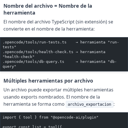
Nombre del archivo = Nombre de la
herramienta
El nombre del archivo TypeScript (sin extensión) se
convierte en el nombre de la herramienta:
.opencode/tools/run-tests.ts    → herramienta "run-
tests"
.opencode/tools/health-check.ts → herramienta 
"health-check"
.opencode/tools/db-query.ts     → herramienta "db-
query"
Múltiples herramientas por archivo
Un archivo puede exportar múltiples herramientas
usando exports nombrados. El nombre de la
herramienta se forma como
:
archivo_exportacion
import { tool } from "@opencode-ai/plugin"
export const list = tool({