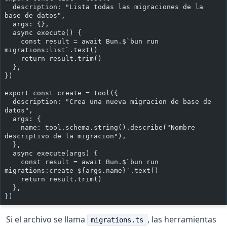
  description: "Lista todas las migraciones de la 
base de datos",
  args: {},
  async execute() {
    const result = await Bun.$`bun run 
migrations:list`.text()
    return result.trim()
  },
})
export const create = tool({
  description: "Crea una nueva migracion de base de 
datos",
  args: {
    name: tool.schema.string().describe("Nombre 
descriptivo de la migracion"),
  },
  async execute(args) {
    const result = await Bun.$`bun run 
migrations:create ${args.name}`.text()
    return result.trim()
  },
})
Si el archivo se llama
, las herramientas
migrations.ts