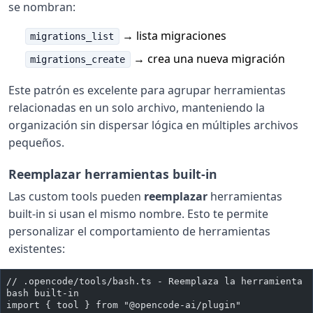
se nombran:
→ lista migraciones
migrations_list
→ crea una nueva migración
migrations_create
Este patrón es excelente para agrupar herramientas
relacionadas en un solo archivo, manteniendo la
organización sin dispersar lógica en múltiples archivos
pequeños.
Reemplazar herramientas built-in
Las custom tools pueden
reemplazar
herramientas
built-in si usan el mismo nombre. Esto te permite
personalizar el comportamiento de herramientas
existentes:
// .opencode/tools/bash.ts - Reemplaza la herramienta 
bash built-in
import { tool } from "@opencode-ai/plugin"