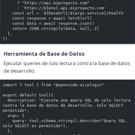
      ? "https://api.miproyecto.com"
      : `https://${env}.api.miproyecto.com`
    const url = `${baseUrl}/${args.service}/health`
    const response = await fetch(url)
    const data = await response.json()
    return JSON.stringify(data, null, 2)
  },
})
Herramienta de Base de Datos
Ejecutar queries de solo lectura contra la base de datos
de desarrollo:
import { tool } from "@opencode-ai/plugin"
export default tool({
  description: "Ejecuta una query SQL de solo lectura 
contra la base de datos de desarrollo. Solo SELECT 
permitido",
  args: {
    query: tool.schema.string().describe("Query SQL. 
Solo SELECT es permitido"),
  },