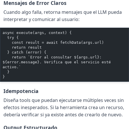
Mensajes de Error Claros
Cuando algo falla, retorna mensajes que el LLM pueda
interpretar y comunicar al usuario:
async execute(args, context) {
  try {
    const result = await fetchData(args.url)
    return result
  } catch (error) {
    return `Error al consultar ${args.url}: 
${error.message}. Verifica que el servicio esté 
activo.`
  }
}
Idempotencia
Diseña tools que puedan ejecutarse múltiples veces sin
efectos inesperados. Si la herramienta crea un recurso,
debería verificar si ya existe antes de crearlo de nuevo.
Output Estructurado