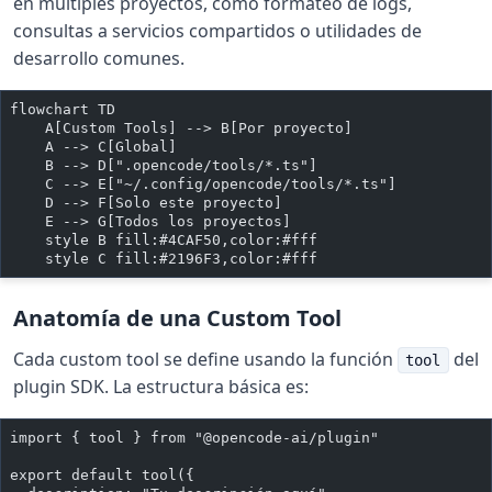
en múltiples proyectos, como formateo de logs,
consultas a servicios compartidos o utilidades de
desarrollo comunes.
flowchart TD
    A[Custom Tools] --> B[Por proyecto]
    A --> C[Global]
    B --> D[".opencode/tools/*.ts"]
    C --> E["~/.config/opencode/tools/*.ts"]
    D --> F[Solo este proyecto]
    E --> G[Todos los proyectos]
    style B fill:#4CAF50,color:#fff
    style C fill:#2196F3,color:#fff
Anatomía de una Custom Tool
Cada custom tool se define usando la función
del
tool
plugin SDK. La estructura básica es:
import { tool } from "@opencode-ai/plugin"
export default tool({