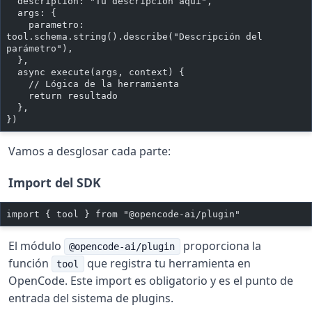
  description: "Tu descripción aquí",
  args: {
    parametro: 
tool.schema.string().describe("Descripción del 
parámetro"),
  },
  async execute(args, context) {
    // Lógica de la herramienta
    return resultado
  },
})
Vamos a desglosar cada parte:
Import del SDK
import { tool } from "@opencode-ai/plugin"
El módulo
proporciona la
@opencode-ai/plugin
función
que registra tu herramienta en
tool
OpenCode. Este import es obligatorio y es el punto de
entrada del sistema de plugins.