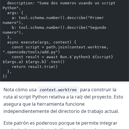
  description: "Suma dos numeros usando un script 
Python",
  args: {
    a: tool.schema.number().describe("Primer 
numero"),
    b: tool.schema.number().describe("Segundo 
numero"),
  },
  async execute(args, context) {
    const script = path.join(context.worktree, 
".opencode/tools/add.py")
    const result = await Bun.$`python3 ${script} 
${args.a} ${args.b}`.text()
    return result.trim()
  },
})
Nota cómo usa
para construir la
context.worktree
ruta al script Python relativa a la raíz del proyecto. Esto
asegura que la herramienta funcione
independientemente del directorio de trabajo actual.
Este patrón es poderoso porque te permite integrar