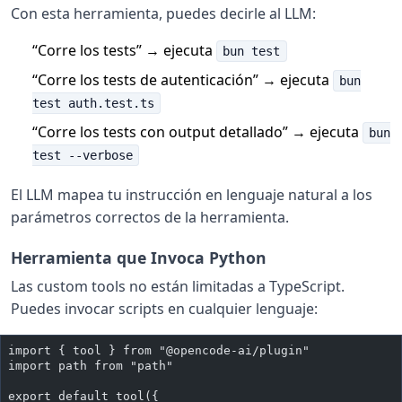
Con esta herramienta, puedes decirle al LLM:
“Corre los tests” → ejecuta
bun test
“Corre los tests de autenticación” → ejecuta
bun
test auth.test.ts
“Corre los tests con output detallado” → ejecuta
bun
test --verbose
El LLM mapea tu instrucción en lenguaje natural a los
parámetros correctos de la herramienta.
Herramienta que Invoca Python
Las custom tools no están limitadas a TypeScript.
Puedes invocar scripts en cualquier lenguaje:
import { tool } from "@opencode-ai/plugin"
import path from "path"
export default tool({