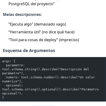
PostgreSQL del proyecto”
Malas descripciones:
“Ejecuta algo” (demasiado vago)
“Herramienta útil” (no dice qué hace)
“Tool para cosas de deploy” (impreciso)
Esquema de Argumentos
args: {
  parametro: 
tool.schema.string().describe("Descripción del 
parámetro"),
  numero: tool.schema.number().describe("Un valor 
numérico"),
  opcional: 
tool.schema.string().optional().describe("Parámetro 
opcional"),
}