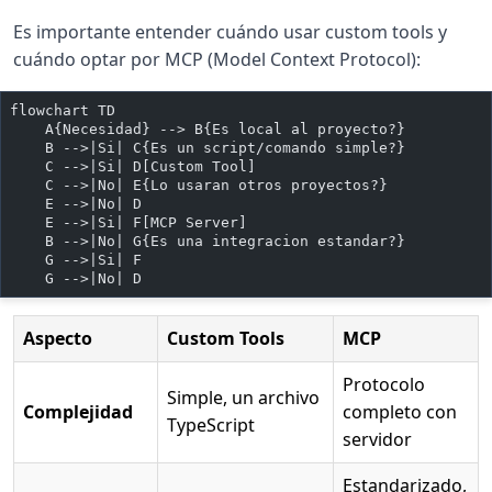
Es importante entender cuándo usar custom tools y
cuándo optar por MCP (Model Context Protocol):
flowchart TD
    A{Necesidad} --> B{Es local al proyecto?}
    B -->|Si| C{Es un script/comando simple?}
    C -->|Si| D[Custom Tool]
    C -->|No| E{Lo usaran otros proyectos?}
    E -->|No| D
    E -->|Si| F[MCP Server]
    B -->|No| G{Es una integracion estandar?}
    G -->|Si| F
    G -->|No| D
Aspecto
Custom Tools
MCP
Protocolo
Simple, un archivo
Complejidad
completo con
TypeScript
servidor
Estandarizado,