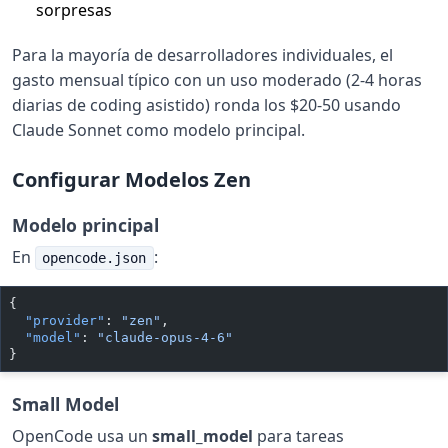
sorpresas
Para la mayoría de desarrolladores individuales, el
gasto mensual típico con un uso moderado (2-4 horas
diarias de coding asistido) ronda los $20-50 usando
Claude Sonnet como modelo principal.
Configurar Modelos Zen
Modelo principal
En
:
opencode.json
{
  "provider"
: 
"zen"
,
  "model"
: 
"claude-opus-4-6"
}
Small Model
OpenCode usa un
small_model
para tareas