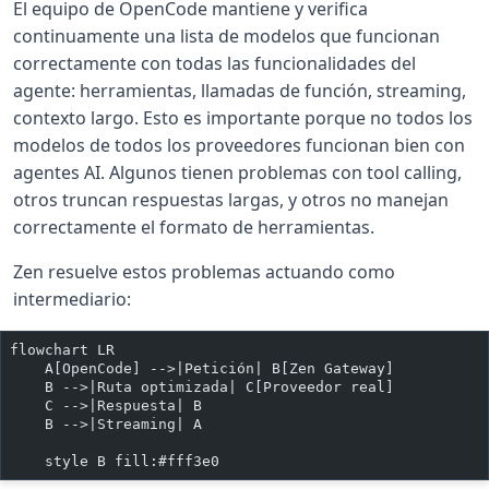
El equipo de OpenCode mantiene y verifica
continuamente una lista de modelos que funcionan
correctamente con todas las funcionalidades del
agente: herramientas, llamadas de función, streaming,
contexto largo. Esto es importante porque no todos los
modelos de todos los proveedores funcionan bien con
agentes AI. Algunos tienen problemas con tool calling,
otros truncan respuestas largas, y otros no manejan
correctamente el formato de herramientas.
Zen resuelve estos problemas actuando como
intermediario:
flowchart LR
    A[OpenCode] -->|Petición| B[Zen Gateway]
    B -->|Ruta optimizada| C[Proveedor real]
    C -->|Respuesta| B
    B -->|Streaming| A
    style B fill:#fff3e0