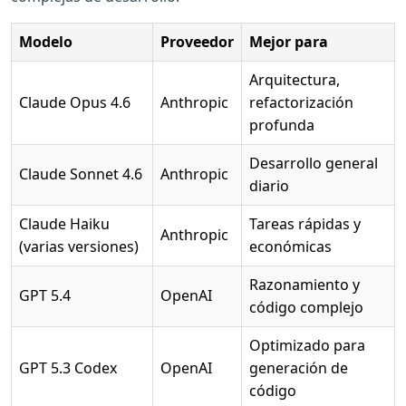
Modelo
Proveedor
Mejor para
Arquitectura,
Claude Opus 4.6
Anthropic
refactorización
profunda
Desarrollo general
Claude Sonnet 4.6
Anthropic
diario
Claude Haiku
Tareas rápidas y
Anthropic
(varias versiones)
económicas
Razonamiento y
GPT 5.4
OpenAI
código complejo
Optimizado para
GPT 5.3 Codex
OpenAI
generación de
código