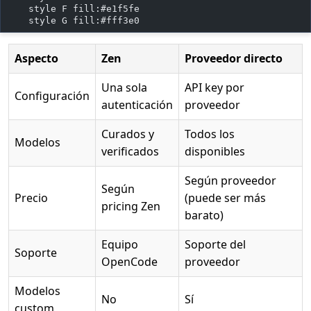
    style F fill:#e1f5fe
    style G fill:#fff3e0
Aspecto
Zen
Proveedor directo
Una sola
API key por
Configuración
autenticación
proveedor
Curados y
Todos los
Modelos
verificados
disponibles
Según proveedor
Según
Precio
(puede ser más
pricing Zen
barato)
Equipo
Soporte del
Soporte
OpenCode
proveedor
Modelos
No
Sí
custom