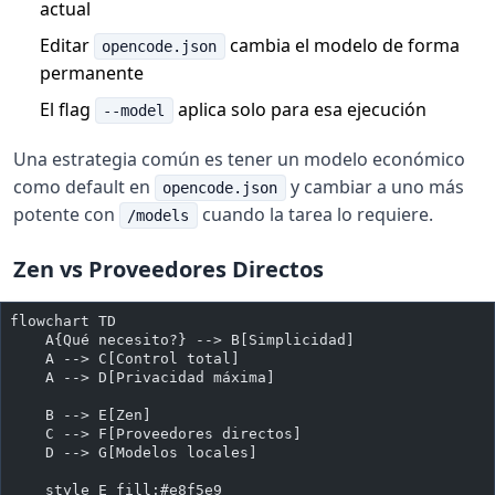
actual
Editar
cambia el modelo de forma
opencode.json
permanente
El flag
aplica solo para esa ejecución
--model
Una estrategia común es tener un modelo económico
como default en
y cambiar a uno más
opencode.json
potente con
cuando la tarea lo requiere.
/models
Zen vs Proveedores Directos
flowchart TD
    A{Qué necesito?} --> B[Simplicidad]
    A --> C[Control total]
    A --> D[Privacidad máxima]
    B --> E[Zen]
    C --> F[Proveedores directos]
    D --> G[Modelos locales]
    style E fill:#e8f5e9