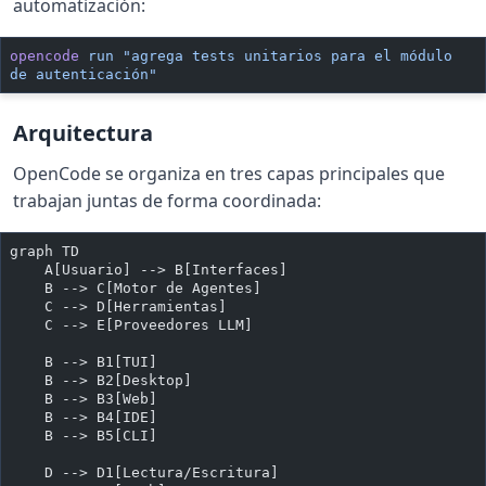
automatización:
opencode
 run
 "agrega tests unitarios para el módulo 
de autenticación"
Arquitectura
OpenCode se organiza en tres capas principales que
trabajan juntas de forma coordinada:
graph TD
    A[Usuario] --> B[Interfaces]
    B --> C[Motor de Agentes]
    C --> D[Herramientas]
    C --> E[Proveedores LLM]
    B --> B1[TUI]
    B --> B2[Desktop]
    B --> B3[Web]
    B --> B4[IDE]
    B --> B5[CLI]
    D --> D1[Lectura/Escritura]