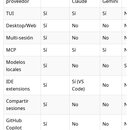
proveedor
Claude
Gemini
TUI
Sí
Sí
Sí
N
Desktop/Web
Sí
No
No
N
Multi-sesión
Sí
No
No
N
MCP
Sí
Sí
Sí
N
Modelos
Sí
No
No
Sí
locales
IDE
Sí (VS
Sí
No
N
extensions
Code)
Compartir
Sí
No
No
N
sesiones
GitHub
Sí
No
No
N
Copilot