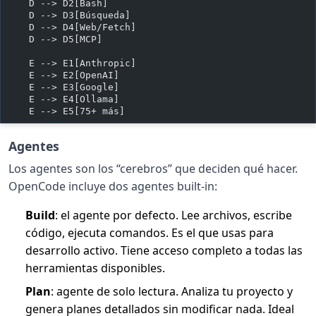
    D --> D2[Bash]
    D --> D3[Búsqueda]
    D --> D4[Web/Fetch]
    D --> D5[MCP]
    E --> E1[Anthropic]
    E --> E2[OpenAI]
    E --> E3[Google]
    E --> E4[Ollama]
    E --> E5[75+ más]
Agentes
Los agentes son los “cerebros” que deciden qué hacer.
OpenCode incluye dos agentes built-in:
Build
: el agente por defecto. Lee archivos, escribe
código, ejecuta comandos. Es el que usas para
desarrollo activo. Tiene acceso completo a todas las
herramientas disponibles.
Plan
: agente de solo lectura. Analiza tu proyecto y
genera planes detallados sin modificar nada. Ideal