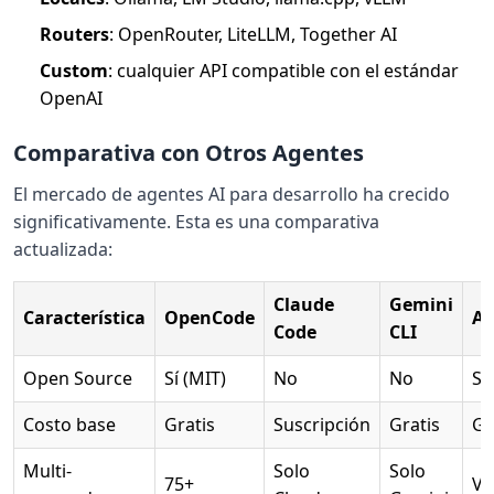
Routers
: OpenRouter, LiteLLM, Together AI
Custom
: cualquier API compatible con el estándar
OpenAI
Comparativa con Otros Agentes
El mercado de agentes AI para desarrollo ha crecido
significativamente. Esta es una comparativa
actualizada:
Claude
Gemini
Característica
OpenCode
Ai
Code
CLI
Open Source
Sí (MIT)
No
No
Sí
Costo base
Gratis
Suscripción
Gratis
Gr
Multi-
Solo
Solo
75+
Va