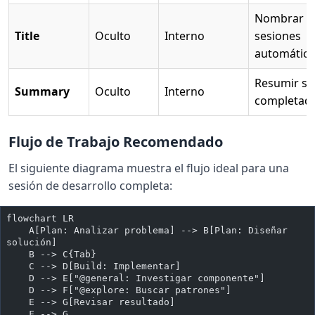
Nombrar
Title
Oculto
Interno
sesiones
automátic
Resumir se
Summary
Oculto
Interno
completad
Flujo de Trabajo Recomendado
El siguiente diagrama muestra el flujo ideal para una
sesión de desarrollo completa:
flowchart LR
    A[Plan: Analizar problema] --> B[Plan: Diseñar 
solución]
    B --> C{Tab}
    C --> D[Build: Implementar]
    D --> E["@general: Investigar componente"]
    D --> F["@explore: Buscar patrones"]
    E --> G[Revisar resultado]
    F --> G