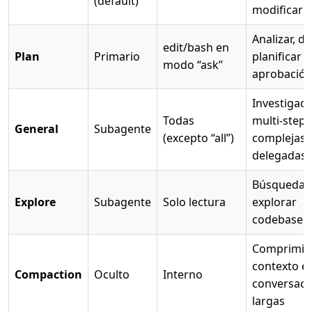
(default)
modificar 
Analizar, di
edit/bash en
Plan
Primario
planificar 
modo “ask”
aprobació
Investigaci
Todas
multi-step,
General
Subagente
(excepto “all”)
complejas
delegadas
Búsqueda r
Explore
Subagente
Solo lectura
explorar
codebase
Comprimir
contexto e
Compaction
Oculto
Interno
conversaci
largas