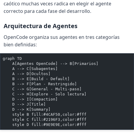
caótico muchas veces radica en elegir el agente
correcto para cada fase del desarrollo.
Arquitectura de Agentes
OpenCode organiza sus agentes en tres categorías
bien definidas:
graph TD
    A[Agentes OpenCode] --> B[Primarios]
    A --> C[Subagentes]
    A --> D[Ocultos]
    B --> E[Build - Default]
    B --> F[Plan - Restringido]
    C --> G[General - Multi-paso]
    C --> H[Explore - Solo lectura]
    D --> I[Compaction]
    D --> J[Title]
    D --> K[Summary]
    style B fill:#4CAF50,color:#fff
    style C fill:#2196F3,color:#fff
    style D fill:#9E9E9E,color:#fff