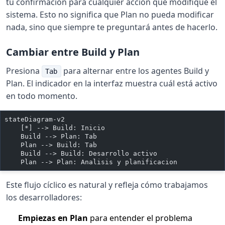
tu confirmación para cualquier acción que modifique el
sistema. Esto no significa que Plan no pueda modificar
nada, sino que siempre te preguntará antes de hacerlo.
Cambiar entre Build y Plan
Presiona
para alternar entre los agentes Build y
Tab
Plan. El indicador en la interfaz muestra cuál está activo
en todo momento.
stateDiagram-v2
    [*] --> Build: Inicio
    Build --> Plan: Tab
    Plan --> Build: Tab
    Build --> Build: Desarrollo activo
    Plan --> Plan: Analisis y planificacion
Este flujo cíclico es natural y refleja cómo trabajamos
los desarrolladores:
Empiezas en Plan
para entender el problema