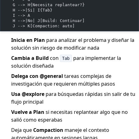
    G --> H{Necesita replantear?}
    H -->|Si| I{Tab}
    I --> A
    H -->|No| J[Build: Continuar]
    J --> K[Compaction: auto]
Inicia en Plan
para analizar el problema y diseñar la
solución sin riesgo de modificar nada
Cambia a Build
con
para implementar la
Tab
solución diseñada
Delega con @general
tareas complejas de
investigación que requieren múltiples pasos
Usa @explore
para búsquedas rápidas sin salir de tu
flujo principal
Vuelve a Plan
si necesitas replantear algo que no
salió como esperabas
Deja que
Compaction
maneje el contexto
automáticamente en sesiones largas