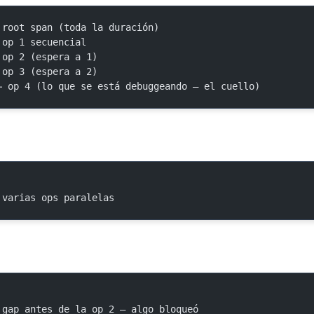
 root span (toda la duración)
 op 1 secuencial
 ← op 2 (espera a 1)
   ← op 3 (espera a 2)
███          ← op 4 (lo que se está debuggeando — el cuello)
 varias ops paralelas
          ← gap antes de la op 2 — algo bloqueó