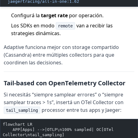
  jaegertracing/all-in-one:1.62
Configurá la
target rate
por operación.
Los SDKs en modo
van a recibir las
remote
strategies dinámicas.
Adaptive funciona mejor con storage compartido
(Cassandra) entre múltiples collectors para que
coordinen las decisiones.
Tail-based con OpenTelemetry Collector
Si necesitás “siempre samplear errores” o “siempre
samplear traces > 1s”, insertá un OTel Collector con
processor entre tus apps y Jaeger:
tail_sampling
flowchart LR
    APP[Apps] -->|OTLP\n100% sampled| OC[OTel 
Collector\ntail_sampling]