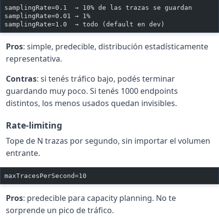
samplingRate=0.1  → 10% de las trazas se guardan
samplingRate=0.01 → 1%
samplingRate=1.0  → todo (default en dev)
Pros
: simple, predecible, distribución estadísticamente
representativa.
Contras
: si tenés tráfico bajo, podés terminar
guardando muy poco. Si tenés 1000 endpoints
distintos, los menos usados quedan invisibles.
Rate-limiting
Tope de N trazas por segundo, sin importar el volumen
entrante.
maxTracesPerSecond=10
Pros
: predecible para capacity planning. No te
sorprende un pico de tráfico.