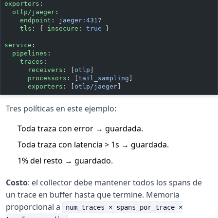
exporters
:
  otlp/jaeger
:
    endpoint
: 
jaeger:4317
    tls
: { 
insecure
: 
true
 }
service
:
  pipelines
:
    traces
:
      receivers
: [
otlp
]
      processors
: [
tail_sampling
]
      exporters
: [
otlp/jaeger
]
Tres políticas en este ejemplo:
Toda traza con error → guardada.
Toda traza con latencia > 1s → guardada.
1% del resto → guardado.
Costo
: el collector debe mantener todos los spans de
un trace en buffer hasta que termine. Memoria
proporcional a
num_traces × spans_por_trace ×