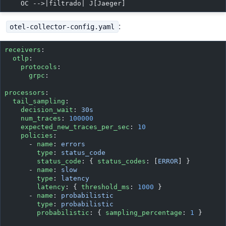
    OC -->|filtrado| J[Jaeger]
:
otel-collector-config.yaml
receivers
:
  otlp
:
    protocols
:
      grpc
:
processors
:
  tail_sampling
:
    decision_wait
: 
30s
    num_traces
: 
100000
    expected_new_traces_per_sec
: 
10
    policies
:
      - 
name
: 
errors
        type
: 
status_code
        status_code
: { 
status_codes
: [
ERROR
] }
      - 
name
: 
slow
        type
: 
latency
        latency
: { 
threshold_ms
: 
1000
 }
      - 
name
: 
probabilistic
        type
: 
probabilistic
        probabilistic
: { 
sampling_percentage
: 
1
 }