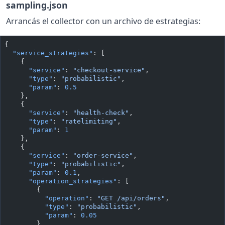
sampling.json
Arrancás el collector con un archivo de estrategias:
{
  "service_strategies"
: [
    {
      "service"
: 
"checkout-service"
,
      "type"
: 
"probabilistic"
,
      "param"
: 
0.5
    },
    {
      "service"
: 
"health-check"
,
      "type"
: 
"ratelimiting"
,
      "param"
: 
1
    },
    {
      "service"
: 
"order-service"
,
      "type"
: 
"probabilistic"
,
      "param"
: 
0.1
,
      "operation_strategies"
: [
        {
          "operation"
: 
"GET /api/orders"
,
          "type"
: 
"probabilistic"
,
          "param"
: 
0.05
        },