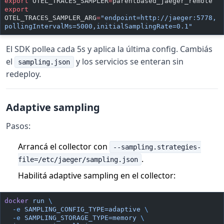
export
 OTEL_TRACES_SAMPLER
=
parentbased_jaeger_remote
export
OTEL_TRACES_SAMPLER_ARG
=
"endpoint=http://jaeger:5778,
pollingIntervalMs=5000,initialSamplingRate=0.1"
El SDK pollea cada 5s y aplica la última config. Cambiás
el
y los servicios se enteran sin
sampling.json
redeploy.
Adaptive sampling
Pasos:
Arrancá el collector con
--sampling.strategies-
.
file=/etc/jaeger/sampling.json
Habilitá adaptive sampling en el collector:
docker
 run
 \
  -e
 SAMPLING_CONFIG_TYPE=adaptive
 \
  -e
 SAMPLING_STORAGE_TYPE=memory
 \