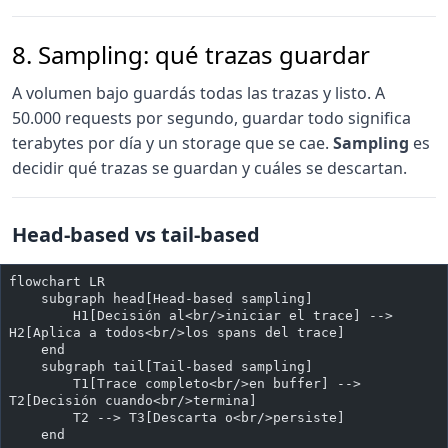
8. Sampling: qué trazas guardar
A volumen bajo guardás todas las trazas y listo. A
50.000 requests por segundo, guardar todo significa
terabytes por día y un storage que se cae.
Sampling
es
decidir qué trazas se guardan y cuáles se descartan.
Head-based vs tail-based
flowchart LR
    subgraph head[Head-based sampling]
        H1[Decisión al<br/>iniciar el trace] --> 
H2[Aplica a todos<br/>los spans del trace]
    end
    subgraph tail[Tail-based sampling]
        T1[Trace completo<br/>en buffer] --> 
T2[Decisión cuando<br/>termina]
        T2 --> T3[Descarta o<br/>persiste]
    end