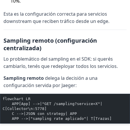
10%.
Esta es la configuración correcta para servicios
downstream que reciben tráfico desde un edge.
Sampling remoto (configuración
centralizada)
Lo problemático del sampling en el SDK: si querés
cambiarlo, tenés que redeployar todos los servicios.
Sampling remoto
delega la decisión a una
configuración servida por Jaeger:
flowchart LR
    APP[App] -->|"GET /sampling?service=X"| 
C[Collector\n:5778]
    C -->|JSON con strategy| APP
    APP -->|"sampling rate aplicado"| T[Trazas]