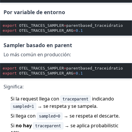
Por variable de entorno
export
 OTEL_TRACES_SAMPLER
=
parentbased_traceidratio
export
 OTEL_TRACES_SAMPLER_ARG
=
0.1
Sampler basado en parent
Lo más común en producción:
export
 OTEL_TRACES_SAMPLER
=
parentbased_traceidratio
export
 OTEL_TRACES_SAMPLER_ARG
=
0.1
Significa:
Si la request llega con
indicando
traceparent
→ se respeta y se sampela.
sampled=1
Si llega con
→ se respeta el descarte.
sampled=0
Si
no hay
→ se aplica probabilistic
traceparent