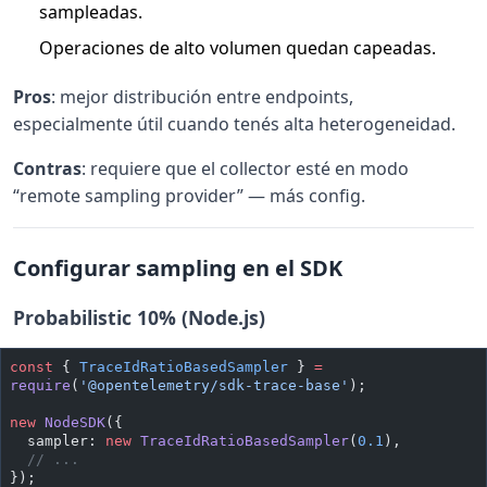
sampleadas.
Operaciones de alto volumen quedan capeadas.
Pros
: mejor distribución entre endpoints,
especialmente útil cuando tenés alta heterogeneidad.
Contras
: requiere que el collector esté en modo
“remote sampling provider” — más config.
Configurar sampling en el SDK
Probabilistic 10% (Node.js)
const
 { 
TraceIdRatioBasedSampler
 } 
=
require
(
'@opentelemetry/sdk-trace-base'
);
new
 NodeSDK
({
  sampler: 
new
 TraceIdRatioBasedSampler
(
0.1
),
  // ...
});