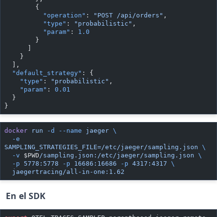
        {
          "operation"
: 
"POST /api/orders"
,
          "type"
: 
"probabilistic"
,
          "param"
: 
1.0
        }
      ]
    }
  ],
  "default_strategy"
: {
    "type"
: 
"probabilistic"
,
    "param"
: 
0.01
  }
}
docker
 run
 -d
 --name
 jaeger
 \
  -e
SAMPLING_STRATEGIES_FILE=/etc/jaeger/sampling.json
 \
  -v
 $PWD
/sampling.json:/etc/jaeger/sampling.json
 \
  -p
 5778:5778
 -p
 16686:16686
 -p
 4317:4317
 \
  jaegertracing/all-in-one:1.62
En el SDK