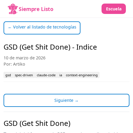
Siempre Listo
Escuela
← Volver al listado de tecnologías
GSD (Get Shit Done) - Indice
10 de marzo de 2026
Por: Artiko
gsd
spec-driven
claude-code
ia
context-engineering
Siguiente →
GSD (Get Shit Done)