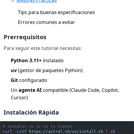
Tips para buenas especificaciones
Errores comunes a evitar
Prerrequisitos
Para seguir este tutorial necesitas:
Python 3.11+
instalado
uv
(gestor de paquetes Python)
Git
configurado
Un
agente AI
compatible (Claude Code, Copilot,
Cursor)
Instalación Rápida
# Instalar uv si no lo tienes
curl
 -LsSf
 https://astral.sh/uv/install.sh
 |
 sh