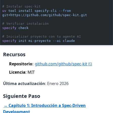
# Instalar spec-kit
uv
 tool
 install
 specify-cli
 --from
git+https://github.com/github/spec-kit.git
# Verificar instalación
specify
 check
# Inicializar proyecto con tu agente AI
specify
 init
 mi-proyecto
 --ai
 claude
Recursos
Repositorio
:
github.com/github/spec-kit
Licencia
: MIT
Última actualización
: Enero 2026
Siguiente Paso
→ Capítulo 1: Introducción a Spec-Driven
Development