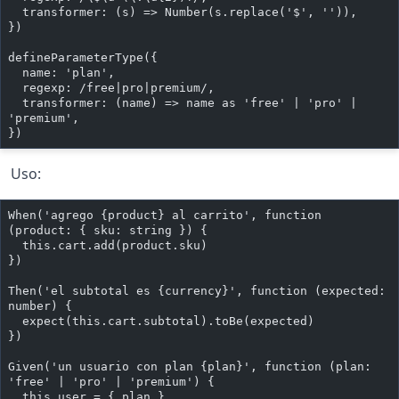
  transformer: (s) => Number(s.replace('$', '')),
})
defineParameterType({
  name: 'plan',
  regexp: /free|pro|premium/,
  transformer: (name) => name as 'free' | 'pro' | 
'premium',
})
Uso:
When('agrego {product} al carrito', function 
(product: { sku: string }) {
  this.cart.add(product.sku)
})
Then('el subtotal es {currency}', function (expected: 
number) {
  expect(this.cart.subtotal).toBe(expected)
})
Given('un usuario con plan {plan}', function (plan: 
'free' | 'pro' | 'premium') {
  this.user = { plan }