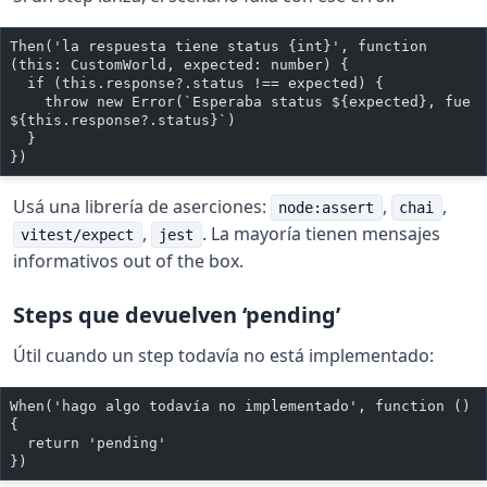
Then('la respuesta tiene status {int}', function 
(this: CustomWorld, expected: number) {
  if (this.response?.status !== expected) {
    throw new Error(`Esperaba status ${expected}, fue 
${this.response?.status}`)
  }
})
Usá una librería de aserciones:
,
,
node:assert
chai
,
. La mayoría tienen mensajes
vitest/expect
jest
informativos out of the box.
Steps que devuelven ‘pending’
Útil cuando un step todavía no está implementado:
When('hago algo todavía no implementado', function () 
{
  return 'pending'
})