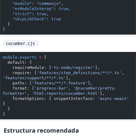
    "module"
: 
"commonjs"
,
    "esModuleInterop"
: 
true
,
    "strict"
: 
true
,
    "skipLibCheck"
: 
true
  }
}
:
cucumber.cjs
module
.
exports
 =
 {
  default: {
    requireModule: [
'ts-node/register'
],
    require: [
'features/step_definitions/**/*.ts'
, 
'features/support/**/*.ts'
],
    paths: [
'features/**/*.feature'
],
    format: [
'progress-bar'
, 
'@cucumber/pretty-
formatter'
, 
'html:reports/cucumber.html'
],
    formatOptions: { snippetInterface: 
'async-await'
}
  }
}
Estructura recomendada