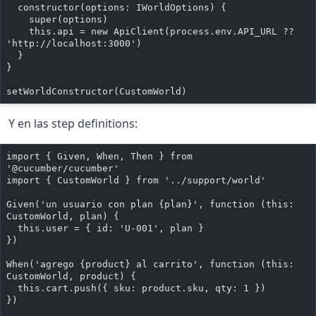
  constructor(options: IWorldOptions) {
    super(options)
    this.api = new ApiClient(process.env.API_URL ?? 
'http://localhost:3000')
  }
}
setWorldConstructor(CustomWorld)
Y en las step definitions:
import { Given, When, Then } from 
'@cucumber/cucumber'
import { CustomWorld } from '../support/world'
Given('un usuario con plan {plan}', function (this: 
CustomWorld, plan) {
  this.user = { id: 'U-001', plan }
})
When('agrego {product} al carrito', function (this: 
CustomWorld, product) {
  this.cart.push({ sku: product.sku, qty: 1 })
})