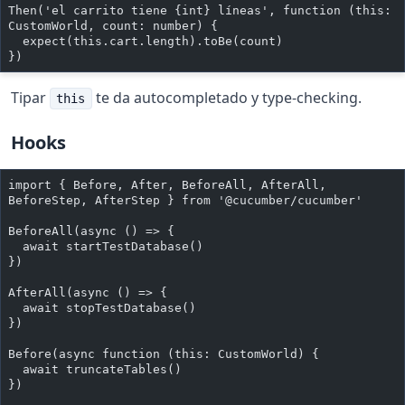
Then('el carrito tiene {int} líneas', function (this: 
CustomWorld, count: number) {
  expect(this.cart.length).toBe(count)
})
Tipar
te da autocompletado y type-checking.
this
Hooks
import { Before, After, BeforeAll, AfterAll, 
BeforeStep, AfterStep } from '@cucumber/cucumber'
BeforeAll(async () => {
  await startTestDatabase()
})
AfterAll(async () => {
  await stopTestDatabase()
})
Before(async function (this: CustomWorld) {
  await truncateTables()
})