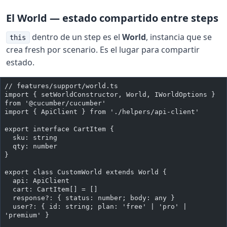
El World — estado compartido entre steps
dentro de un step es el
World
, instancia que se
this
crea fresh por scenario. Es el lugar para compartir
estado.
// features/support/world.ts
import { setWorldConstructor, World, IWorldOptions } 
from '@cucumber/cucumber'
import { ApiClient } from './helpers/api-client'
export interface CartItem {
  sku: string
  qty: number
}
export class CustomWorld extends World {
  api: ApiClient
  cart: CartItem[] = []
  response?: { status: number; body: any }
  user?: { id: string; plan: 'free' | 'pro' | 
'premium' }