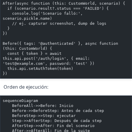
After(async function (this: CustomWorld, scenario) {
  if (scenario.result?.status === 'FAILED') {
    console.log('Scenario falló:', 
scenario.pickle.name)
    // ej. capturar screenshot, dump de logs
  }
})
Before({ tags: '@authenticated' }, async function 
(this: CustomWorld) {
  const { token } = await 
this.api.post('/auth/login', { email: 
'
test@example.com
', password: 'test' })
  this.api.setAuthToken(token)
})
Orden de ejecución:
sequenceDiagram
    BeforeAll->>Before: Inicio
    Before->>BeforeStep: Antes de cada step
    BeforeStep->>Step: ejecutar
    Step->>AfterStep: Después de cada step
    AfterStep->>After: Fin del scenario
    After->>AfterAll: Fin de la suite