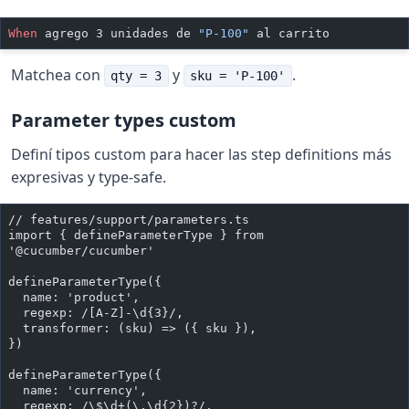
When 
agrego 3 unidades de 
"P-100"
 al carrito
Matchea con
y
.
qty = 3
sku = 'P-100'
Parameter types custom
Definí tipos custom para hacer las step definitions más
expresivas y type-safe.
// features/support/parameters.ts
import { defineParameterType } from 
'@cucumber/cucumber'
defineParameterType({
  name: 'product',
  regexp: /[A-Z]-\d{3}/,
  transformer: (sku) => ({ sku }),
})
defineParameterType({
  name: 'currency',
  regexp: /\$\d+(\.\d{2})?/,