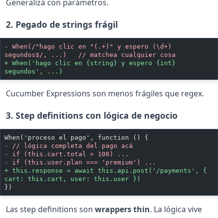
Generalizá con parámetros.
2. Pegado de strings frágil
-
 When(/^hago clic en "(.+)" y espero (\d+) 
segundos$/, ...)   // matchea cualquier cosa
+
 When('hago clic en {string} y espero {int} 
segundos', ...)
Cucumber Expressions son menos frágiles que regex.
3. Step definitions con lógica de negocio
When('proceso el pago', function () {
-
 // lógica completa del pago acá
-
 if (this.cart.total > 100) ...
-
 if (this.user.plan === 'premium') ...
+
 this.response = await this.api.post('/payments', { 
cart: this.cart, user: this.user })
})
Las step definitions son
wrappers thin
. La lógica vive