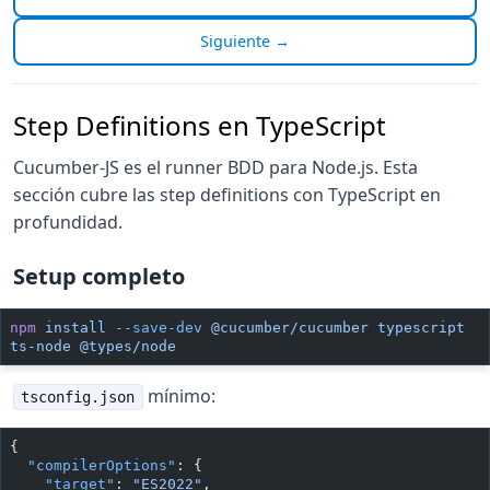
Siguiente →
Step Definitions en TypeScript
Cucumber-JS es el runner BDD para Node.js. Esta
sección cubre las step definitions con TypeScript en
profundidad.
Setup completo
npm
 install
 --save-dev
 @cucumber/cucumber
 typescript
ts-node
 @types/node
mínimo:
tsconfig.json
{
  "compilerOptions"
: {
    "target"
: 
"ES2022"
,