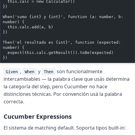
  this.calc = new Calculator()
})
When('sumo {int} y {int}', function (a: number, b: 
number) {
  this.calc.add(a, b)
})
Then('el resultado es {int}', function (expected: 
number) {
  expect(this.calc.getResult()).toBe(expected)
})
,
y
son funcionalmente
Given
When
Then
intercambiables — la palabra clave que usás determina
la categoría del step, pero Cucumber no hace
distinciones técnicas. Por convención usá la palabra
correcta.
Cucumber Expressions
El sistema de matching default. Soporta tipos built-in: