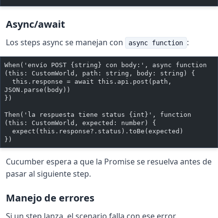
Async/await
Los steps async se manejan con
:
async function
When('envío POST {string} con body:', async function 
(this: CustomWorld, path: string, body: string) {
  this.response = await this.api.post(path, 
JSON.parse(body))
})
Then('la respuesta tiene status {int}', function 
(this: CustomWorld, expected: number) {
  expect(this.response?.status).toBe(expected)
})
Cucumber espera a que la Promise se resuelva antes de
pasar al siguiente step.
Manejo de errores
Si un step lanza, el scenario falla con ese error.