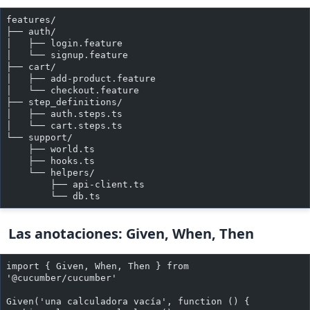
features/
├── auth/
│   ├── login.feature
│   └── signup.feature
├── cart/
│   ├── add-product.feature
│   └── checkout.feature
├── step_definitions/
│   ├── auth.steps.ts
│   └── cart.steps.ts
└── support/
    ├── world.ts
    ├── hooks.ts
    └── helpers/
        ├── api-client.ts
        └── db.ts
Las anotaciones: Given, When, Then
import { Given, When, Then } from 
'@cucumber/cucumber'
Given('una calculadora vacía', function () {