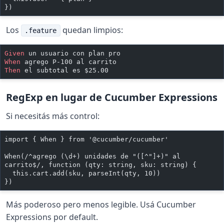
})
Los
quedan limpios:
.feature
Given 
un usuario con plan pro
When 
agrego P-100 al carrito
Then 
el subtotal es $25.00
RegExp en lugar de Cucumber Expressions
Si necesitás más control:
import { When } from '@cucumber/cucumber'
When(/^agrego (\d+) unidades de "([^"]+)" al 
carrito$/, function (qty: string, sku: string) {
  this.cart.add(sku, parseInt(qty, 10))
})
Más poderoso pero menos legible. Usá Cucumber
Expressions por default.