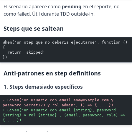
El scenario aparece como
pending
en el reporte, no
como failed. Útil durante TDD outside-in.
Steps que se saltean
When('un step que no debería ejecutarse', function () 
{
  return 'skipped'
})
Anti-patrones en step definitions
1. Steps demasiado específicos
-
 Given('un usuario con email 
ana@example.com
 y 
password Secret123 y rol admin', () => { ... })
+
 Given('un usuario con email {string}, password 
{string} y rol {string}', (email, password, role) => 
{ ... })