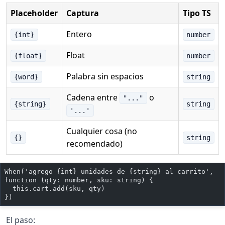
Placeholder
Captura
Tipo TS
Entero
{int}
number
Float
{float}
number
Palabra sin espacios
{word}
string
Cadena entre
o
"..."
{string}
string
'...'
Cualquier cosa (no
{}
string
recomendado)
When('agrego {int} unidades de {string} al carrito', 
function (qty: number, sku: string) {
  this.cart.add(sku, qty)
})
El paso: