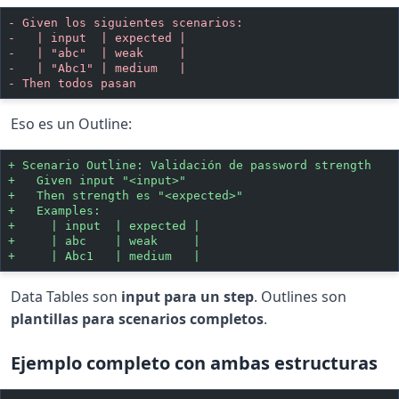
-
 Given los siguientes scenarios:
-
   | input  | expected |
-
   | "abc"  | weak     |
-
   | "Abc1" | medium   |
-
 Then todos pasan
Eso es un Outline:
+
 Scenario Outline: Validación de password strength
+
   Given input "<input>"
+
   Then strength es "<expected>"
+
   Examples:
+
     | input  | expected |
+
     | abc    | weak     |
+
     | Abc1   | medium   |
Data Tables son
input para un step
. Outlines son
plantillas para scenarios completos
.
Ejemplo completo con ambas estructuras