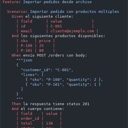
Feature
:
 Importar pedidos desde archivo
  Scenario
:
 Importar pedido con productos múltiples
    Given 
el siguiente cliente:
      | field      | value             |
      | id         | C-001             |
      | email      | 
cliente@ejemplo.com
 |
    And 
los siguientes productos disponibles:
      | sku   | price |
      | P-100 | 25    |
      | P-101 | 80    |
    When 
envío POST /orders con body:
      """json
      {
        "customer_id": "C-001",
        "lines": [
          { "sku": "P-100", "quantity": 2 },
          { "sku": "P-101", "quantity": 1 }
        ]
      }
      """
    Then 
la respuesta tiene status 201
    And 
el cuerpo contiene:
      | field    | value |
      | order_id |       |
      | total    | 130   |