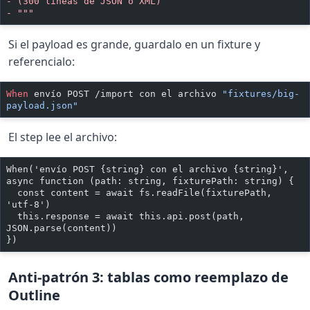
-
 (300 líneas de JSON o XML)
-
 """
Si el payload es grande, guardalo en un fixture y
referencialo:
When 
envío POST /import con el archivo 
"fixtures/big-
payload.json"
El step lee el archivo:
When('envío POST {string} con el archivo {string}', 
async function (path: string, fixturePath: string) {
  const content = await fs.readFile(fixturePath, 
'utf-8')
  this.response = await this.api.post(path, 
JSON.parse(content))
})
Anti-patrón 3: tablas como reemplazo de
Outline