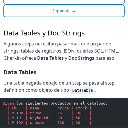
Siguiente →
Data Tables y Doc Strings
Algunos steps necesitan pasar más que un par de
strings: tablas de registros, JSON, queries SQL, HTML.
Gherkin ofrece
Data Tables
y
Doc Strings
para eso.
Data Tables
Una tabla pegada debajo de un step se pasa al step
definition como objeto de tipo
.
DataTable
Given 
los siguientes productos en el catálogo:
  | sku   | name      | price | stock |
  | P-100 | Mouse     | 25    | 100   |
  | P-101 | Keyboard  | 80    | 50    |
  | P-102 | Webcam    | 120   | 20    |