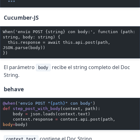
  """
Cucumber-JS
When('envío POST {string} con body:', function (path: 
string, body: string) {
  this.response = await this.api.post(path, 
JSON.parse(body))
})
El parámetro
recibe el string completo del Doc
body
String.
behave
@when
(
'envío POST "
{path}
" con body'
)
def
 step_post_with_body
(context, path):
    body 
=
 json.loads(context.text)
    context.response 
=
 context.api.post(path, 
body
=
body)
contiene el Doc String.
context.text