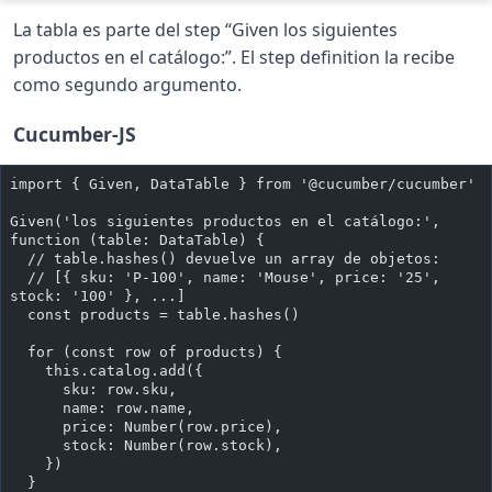
La tabla es parte del step “Given los siguientes
productos en el catálogo:”. El step definition la recibe
como segundo argumento.
Cucumber-JS
import { Given, DataTable } from '@cucumber/cucumber'
Given('los siguientes productos en el catálogo:', 
function (table: DataTable) {
  // table.hashes() devuelve un array de objetos:
  // [{ sku: 'P-100', name: 'Mouse', price: '25', 
stock: '100' }, ...]
  const products = table.hashes()
  for (const row of products) {
    this.catalog.add({
      sku: row.sku,
      name: row.name,
      price: Number(row.price),
      stock: Number(row.stock),
    })
  }