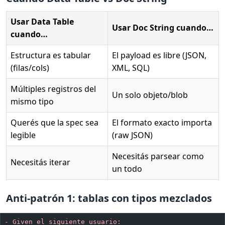
Usar Data Table
Usar Doc String cuando…
cuando…
Estructura es tabular
El payload es libre (JSON,
(filas/cols)
XML, SQL)
Múltiples registros del
Un solo objeto/blob
mismo tipo
Querés que la spec sea
El formato exacto importa
legible
(raw JSON)
Necesitás parsear como
Necesitás iterar
un todo
Anti-patrón 1: tablas con tipos mezclados
-
 Given el siguiente usuario: