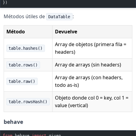
})
Métodos útiles de
:
DataTable
Método
Devuelve
Array de objetos (primera fila =
table.hashes()
headers)
Array de arrays (sin headers)
table.rows()
Array de arrays (con headers,
table.raw()
todo as-is)
Objeto donde col 0 = key, col 1 =
table.rowsHash()
value (vertical)
behave
from
 behave 
import
 given