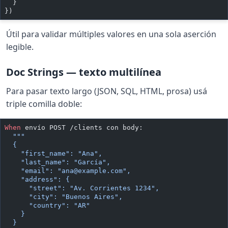
  }
})
Útil para validar múltiples valores en una sola aserción
legible.
Doc Strings — texto multilínea
Para pasar texto largo (JSON, SQL, HTML, prosa) usá
triple comilla doble:
When 
envío POST /clients con body:
  """
  {
    "first_name": "Ana",
    "last_name": "García",
    "email": "
ana@example.com
",
    "address": {
      "street": "Av. Corrientes 1234",
      "city": "Buenos Aires",
      "country": "AR"
    }
  }