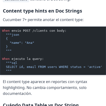
Content type hints en Doc Strings
Cucumber 7+ permite anotar el content type:
When 
envío POST /clients con body:
  """json
  {
    "name": "Ana"
  }
  """
When 
ejecuto la query:
  """sql
  SELECT id, email FROM users WHERE status = 'active'
  """
El content type aparece en reportes con syntax
highlighting. No cambia comportamiento, solo
documentación.
Cuándo Data Table vs Doc String