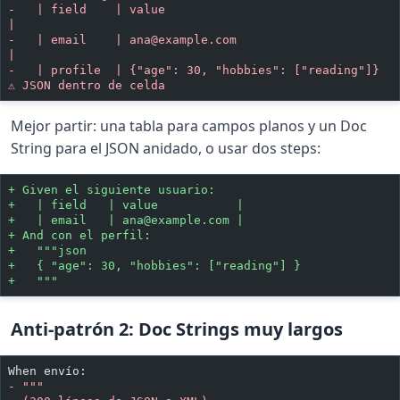
-
   | field    | value                                                
|
-
   | email    | 
ana@example.com
|
-
   | profile  | {"age": 30, "hobbies": ["reading"]}                  
⚠ JSON dentro de celda
Mejor partir: una tabla para campos planos y un Doc
String para el JSON anidado, o usar dos steps:
+
 Given el siguiente usuario:
+
   | field   | value           |
+
   | email   | 
ana@example.com
 |
+
 And con el perfil:
+
   """json
+
   { "age": 30, "hobbies": ["reading"] }
+
   """
Anti-patrón 2: Doc Strings muy largos
When envío:
-
 """