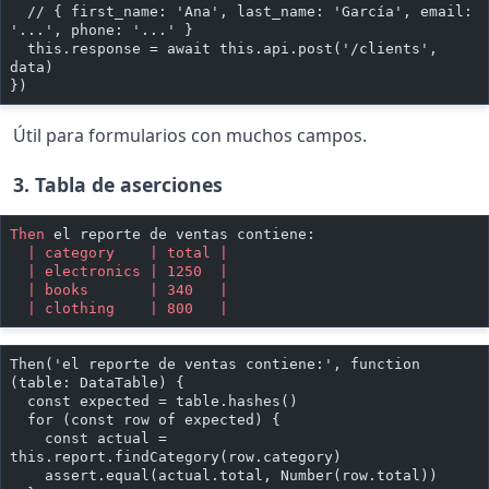
  // { first_name: 'Ana', last_name: 'García', email: 
'...', phone: '...' }
  this.response = await this.api.post('/clients', 
data)
})
Útil para formularios con muchos campos.
3. Tabla de aserciones
Then 
el reporte de ventas contiene:
  | category    | total |
  | electronics | 1250  |
  | books       | 340   |
  | clothing    | 800   |
Then('el reporte de ventas contiene:', function 
(table: DataTable) {
  const expected = table.hashes()
  for (const row of expected) {
    const actual = 
this.report.findCategory(row.category)
    assert.equal(actual.total, Number(row.total))