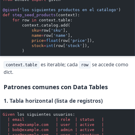
@given
(
'los siguientes productos en el catálogo'
)
def
 step_seed_products
(context):
    for
 row 
in
 context.table:
        context.catalog.add(
            sku
=
row[
'sku'
],
            name
=
row[
'name'
],
            price
=
float
(row[
'price'
]),
            stock
=
int
(row[
'stock'
]),
        )
es iterable; cada
se accede como
context.table
row
dict.
Patrones comunes con Data Tables
1. Tabla horizontal (lista de registros)
Given 
los siguientes usuarios:
  | email             | role  | status   |
  | 
ana@example.com
   | user  | active   |
  | 
bob@example.com
   | admin | active   |
  | 
car@example.com
   | user  | inactive |