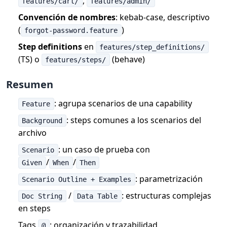
,
features/cart/
features/admin/
Convención de nombres
: kebab-case, descriptivo
(
)
forgot-password.feature
Step definitions
en
features/step_definitions/
(TS) o
(behave)
features/steps/
Resumen
: agrupa scenarios de una capability
Feature
: steps comunes a los scenarios del
Background
archivo
: un caso de prueba con
Scenario
/
/
Given
When
Then
: parametrización
Scenario Outline + Examples
/
: estructuras complejas
Doc String
Data Table
en steps
Tags
: organización y trazabilidad
@