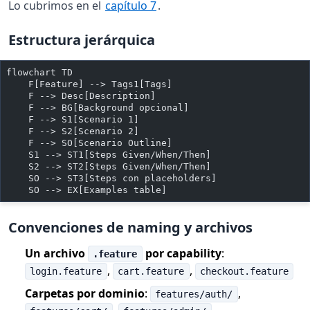
Lo cubrimos en el
capítulo 7
.
Estructura jerárquica
flowchart TD
    F[Feature] --> Tags1[Tags]
    F --> Desc[Description]
    F --> BG[Background opcional]
    F --> S1[Scenario 1]
    F --> S2[Scenario 2]
    F --> SO[Scenario Outline]
    S1 --> ST1[Steps Given/When/Then]
    S2 --> ST2[Steps Given/When/Then]
    SO --> ST3[Steps con placeholders]
    SO --> EX[Examples table]
Convenciones de naming y archivos
Un archivo
por capability
:
.feature
,
,
login.feature
cart.feature
checkout.feature
Carpetas por dominio
:
,
features/auth/