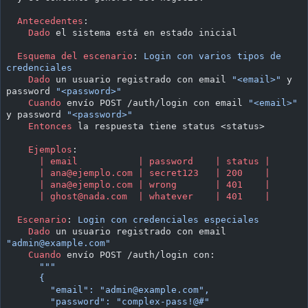
  Antecedentes
:
    Dado 
el sistema está en estado inicial
  Esquema del escenario
:
 Login con varios tipos de 
credenciales
    Dado 
un usuario registrado con email 
"<email>"
 y 
password 
"<password>"
    Cuando 
envío POST /auth/login con email 
"<email>"
y password 
"<password>"
    Entonces 
la respuesta tiene status <status>
    Ejemplos
:
      | email           | password    | status |
      | 
ana@ejemplo.com
 | secret123   | 200    |
      | 
ana@ejemplo.com
 | wrong       | 401    |
      | 
ghost@nada.com
  | whatever    | 401    |
  Escenario
:
 Login con credenciales especiales
    Dado 
un usuario registrado con email 
"
admin@example.com
"
    Cuando 
envío POST /auth/login con:
      """
      {
        "email": "
admin@example.com
",
        "password": "complex-pass!@#"