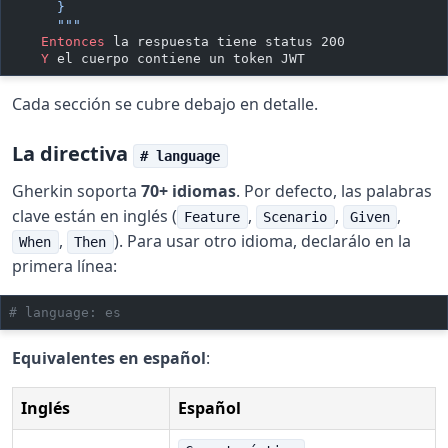
      }
      """
    Entonces 
la respuesta tiene status 200
    Y 
el cuerpo contiene un token JWT
Cada sección se cubre debajo en detalle.
La directiva
# language
Gherkin soporta
70+ idiomas
. Por defecto, las palabras
clave están en inglés (
,
,
,
Feature
Scenario
Given
,
). Para usar otro idioma, declarálo en la
When
Then
primera línea:
# language: es
Equivalentes en español
:
Inglés
Español