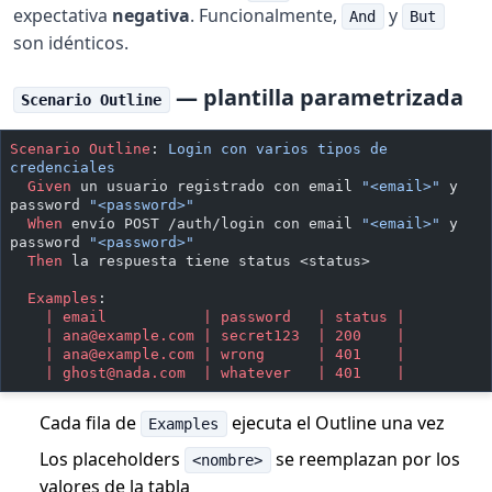
expectativa
negativa
. Funcionalmente,
y
And
But
son idénticos.
— plantilla parametrizada
Scenario Outline
Scenario Outline
:
 Login con varios tipos de 
credenciales
  Given 
un usuario registrado con email 
"<email>"
 y 
password 
"<password>"
  When 
envío POST /auth/login con email 
"<email>"
 y 
password 
"<password>"
  Then 
la respuesta tiene status <status>
  Examples
:
    | email           | password   | status |
    | 
ana@example.com
 | secret123  | 200    |
    | 
ana@example.com
 | wrong      | 401    |
    | 
ghost@nada.com
  | whatever   | 401    |
Cada fila de
ejecuta el Outline una vez
Examples
Los placeholders
se reemplazan por los
<nombre>
valores de la tabla