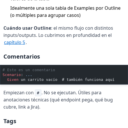
Idealmente una sola tabla de Examples por Outline
(o múltiples para agrupar casos)
Cuándo usar Outline
: el mismo flujo con distintos
inputs/outputs. Lo cubrimos en profundidad en el
capítulo 5
.
Comentarios
# Esto es un comentario
Scenario
:
 ...
  Given 
un carrito vacío  # también funciona aquí
Empiezan con
. No se ejecutan. Útiles para
#
anotaciones técnicas (qué endpoint pega, qué bug
cubre, link a Jira).
Tags