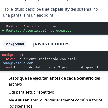
Tip
: el título describe
una capability
del sistema, no
una pantalla ni un endpoint.
-
 Feature: Pantalla de login
+
 Feature: Autenticación de usuarios
— pasos comunes
Background
Background
:
  Given 
un cliente registrado con email 
"
ana@example.com
"
  And 
la base de datos tiene 3 productos disponibles
Steps que se ejecutan
antes de cada Scenario
del
archivo
Útil para setup repetitivo
No abusar
: solo lo verdaderamente común a todos
los scenarios