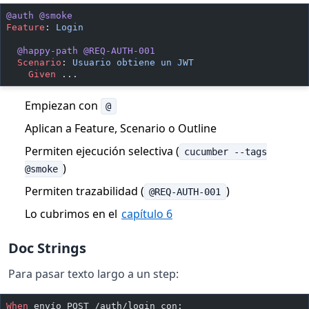
@auth
 @smoke
Feature
:
 Login
  @happy-path
 @REQ-AUTH-001
  Scenario
:
 Usuario obtiene un JWT
    Given 
...
Empiezan con
@
Aplican a Feature, Scenario o Outline
Permiten ejecución selectiva (
cucumber --tags
)
@smoke
Permiten trazabilidad (
)
@REQ-AUTH-001
Lo cubrimos en el
capítulo 6
Doc Strings
Para pasar texto largo a un step:
When 
envío POST /auth/login con: