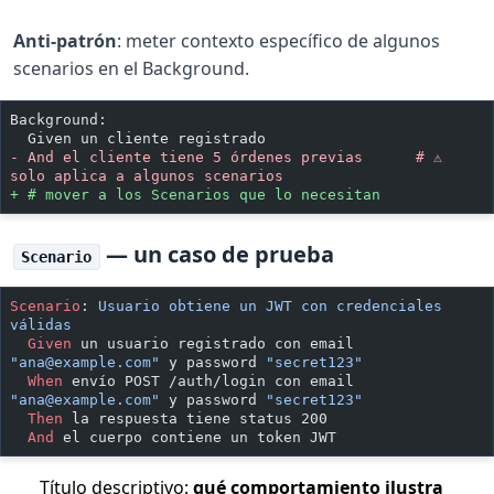
Anti-patrón
: meter contexto específico de algunos
scenarios en el Background.
Background:
  Given un cliente registrado
-
 And el cliente tiene 5 órdenes previas      # ⚠ 
solo aplica a algunos scenarios
+
 # mover a los Scenarios que lo necesitan
— un caso de prueba
Scenario
Scenario
:
 Usuario obtiene un JWT con credenciales 
válidas
  Given 
un usuario registrado con email 
"
ana@example.com
"
 y password 
"secret123"
  When 
envío POST /auth/login con email 
"
ana@example.com
"
 y password 
"secret123"
  Then 
la respuesta tiene status 200
  And 
el cuerpo contiene un token JWT
Título descriptivo:
qué comportamiento ilustra