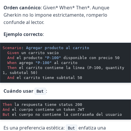
Orden canónico
: Given* When* Then*. Aunque
Gherkin no lo impone estrictamente, romperlo
confunde al lector.
Ejemplo correcto
:
Scenario
:
 Agregar producto al carrito
  Given 
un carrito vacío
  And 
el producto 
"P-100"
 disponible con precio 50
  When 
agrego 
"P-100"
 al carrito
  Then 
el carrito contiene la línea (P-100, quantity 
1, subtotal 50)
  And 
el carrito tiene subtotal 50
Cuándo usar
:
But
Then 
la respuesta tiene status 200
And 
el cuerpo contiene un token JWT
But 
el cuerpo no contiene la contraseña del usuario
Es una preferencia estética:
enfatiza una
But