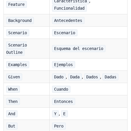
,
Característica
Feature
Funcionalidad
Background
Antecedentes
Scenario
Escenario
Scenario
Esquema del escenario
Outline
Examples
Ejemplos
,
,
,
Given
Dado
Dada
Dados
Dadas
When
Cuando
Then
Entonces
,
And
Y
E
But
Pero