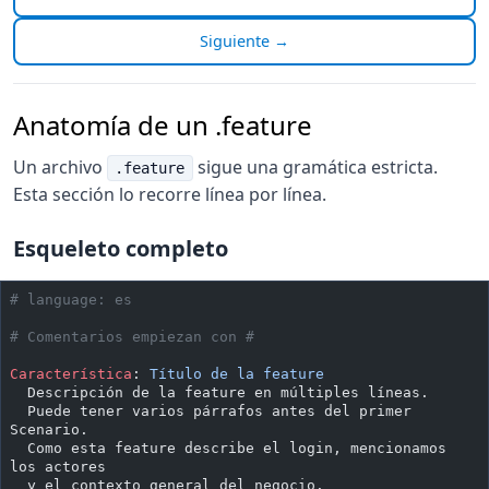
Siguiente →
Anatomía de un .feature
Un archivo
sigue una gramática estricta.
.feature
Esta sección lo recorre línea por línea.
Esqueleto completo
# language: es
# Comentarios empiezan con #
Característica
:
 Título de la feature
  Descripción de la feature en múltiples líneas.
  Puede tener varios párrafos antes del primer 
Scenario.
  Como esta feature describe el login, mencionamos 
los actores
  y el contexto general del negocio.