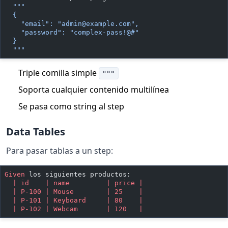
  """
  {
    "email": "
admin@example.com
",
    "password": "complex-pass!@#"
  }
  """
Triple comilla simple
"""
Soporta cualquier contenido multilínea
Se pasa como string al step
Data Tables
Para pasar tablas a un step:
Given 
los siguientes productos:
  | id    | name         | price |
  | P-100 | Mouse        | 25    |
  | P-101 | Keyboard     | 80    |
  | P-102 | Webcam       | 120   |