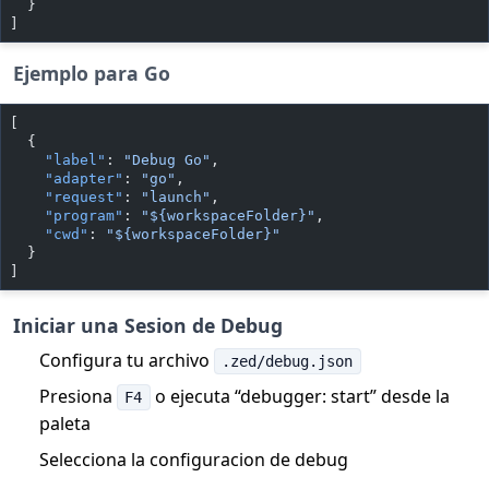
  }
]
Ejemplo para Go
[
  {
    "label"
: 
"Debug Go"
,
    "adapter"
: 
"go"
,
    "request"
: 
"launch"
,
    "program"
: 
"${workspaceFolder}"
,
    "cwd"
: 
"${workspaceFolder}"
  }
]
Iniciar una Sesion de Debug
Configura tu archivo
.zed/debug.json
Presiona
o ejecuta “debugger: start” desde la
F4
paleta
Selecciona la configuracion de debug