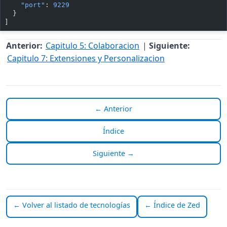
    "port"
: 
9229
  }
]
Anterior:
Capitulo 5: Colaboracion
|
Siguiente:
Capitulo 7: Extensiones y Personalizacion
← Anterior
Índice
Siguiente →
← Volver al listado de tecnologías
← Índice de Zed