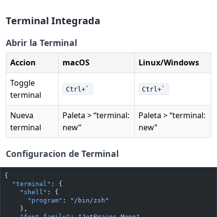
Terminal Integrada
Abrir la Terminal
Accion
macOS
Linux/Windows
Toggle
Ctrl+`
Ctrl+`
terminal
Nueva
Paleta > “terminal:
Paleta > “terminal:
terminal
new”
new”
Configuracion de Terminal
{
  "terminal"
: {
    "shell"
: {
      "program"
: 
"/bin/zsh"
    },
    "font_family"
: 
"JetBrains Mono"
,