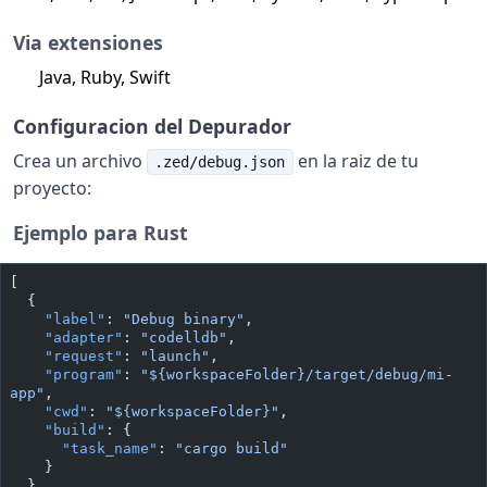
Via extensiones
Java, Ruby, Swift
Configuracion del Depurador
Crea un archivo
en la raiz de tu
.zed/debug.json
proyecto:
Ejemplo para Rust
[
  {
    "label"
: 
"Debug binary"
,
    "adapter"
: 
"codelldb"
,
    "request"
: 
"launch"
,
    "program"
: 
"${workspaceFolder}/target/debug/mi-
app"
,
    "cwd"
: 
"${workspaceFolder}"
,
    "build"
: {
      "task_name"
: 
"cargo build"
    }
  }