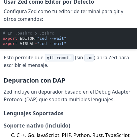
Usar Zed como Editor por Defecto
Configura Zed como tu editor de terminal para git y
otros comandos:
# En .bashrc o .zshrc
export
 EDITOR
=
"zed --wait"
export
 VISUAL
=
"zed --wait"
Esto permite que
(sin
) abra Zed para
git commit
-m
escribir el mensaje.
Depuracion con DAP
Zed incluye un depurador basado en el Debug Adapter
Protocol (DAP) que soporta multiples lenguajes.
Lenguajes Soportados
Soporte nativo (incluido)
C, C++, Go, JavaScript, PHP, Python, Rust, TypeScript