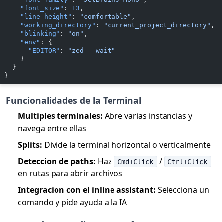
    "font_size"
: 
13
,
    "line_height"
: 
"comfortable"
,
    "working_directory"
: 
"current_project_directory"
,
    "blinking"
: 
"on"
,
    "env"
: {
      "EDITOR"
: 
"zed --wait"
    }
  }
}
Funcionalidades de la Terminal
Multiples terminales:
Abre varias instancias y
navega entre ellas
Splits:
Divide la terminal horizontal o verticalmente
Deteccion de paths:
Haz
/
Cmd+Click
Ctrl+Click
en rutas para abrir archivos
Integracion con el inline assistant:
Selecciona un
comando y pide ayuda a la IA