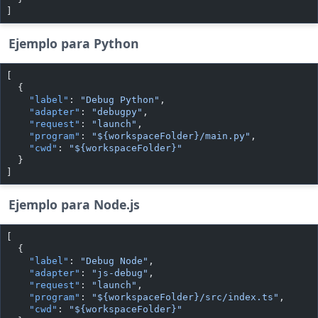
]
Ejemplo para Python
[
  {
    "label"
: 
"Debug Python"
,
    "adapter"
: 
"debugpy"
,
    "request"
: 
"launch"
,
    "program"
: 
"${workspaceFolder}/main.py"
,
    "cwd"
: 
"${workspaceFolder}"
  }
]
Ejemplo para Node.js
[
  {
    "label"
: 
"Debug Node"
,
    "adapter"
: 
"js-debug"
,
    "request"
: 
"launch"
,
    "program"
: 
"${workspaceFolder}/src/index.ts"
,
    "cwd"
: 
"${workspaceFolder}"