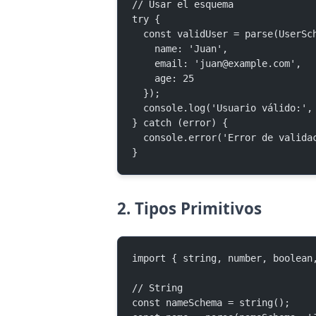
// Usar el esquema
try {
  const validUser = parse(UserSc
    name: 'Juan',
    email: '
juan@example.com
',
    age: 25
  });
  console.log('Usuario válido:',
} catch (error) {
  console.error('Error de valid
}
2. Tipos Primitivos
import { string, number, boolean
// String
const nameSchema = string();