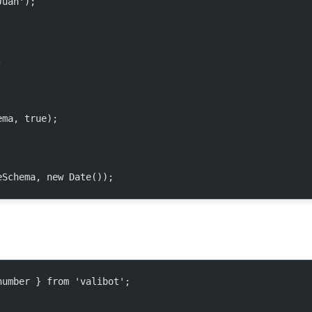
Juan');
;
ema, true);
eSchema, new Date());
number } from 'valibot';