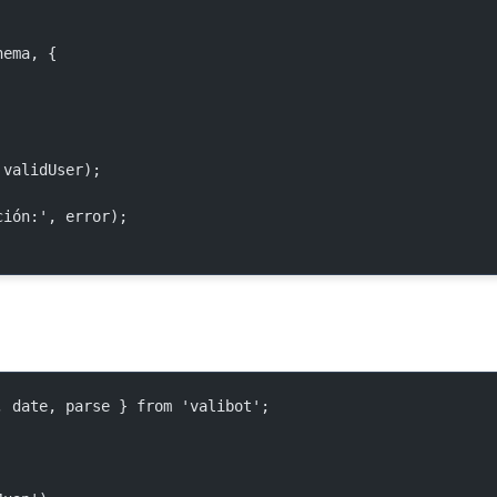
hema, {
 validUser);
ación:', error);
, date, parse } from 'valibot';