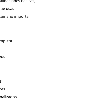
alidaciones básicas)
que usas
l tamaño importa
ompleta
vos
s
res
onalizados