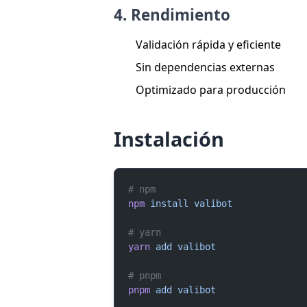
4.
Rendimiento
Validación rápida y eficiente
Sin dependencias externas
Optimizado para producción
Instalación
# npm
npm
 install
 valibot
# yarn
yarn
 add
 valibot
# pnpm
pnpm
 add
 valibot