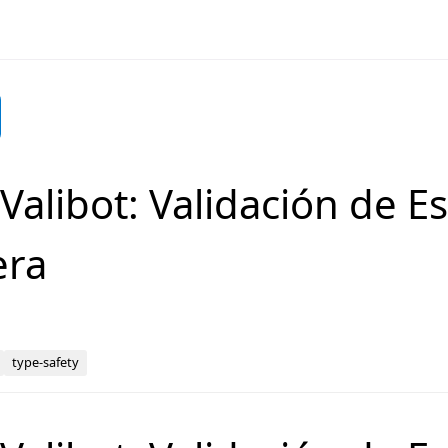
 Valibot: Validación de 
era
type-safety