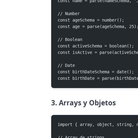
const name = parse(nameSchema, '
// Number
const ageSchema = number();
const age = parse(ageSchema, 25)
// Boolean
const activeSchema = boolean();
const isActive = parse(activeSch
// Date
const birthDateSchema = date();
const birthDate = parse(birthDat
3. Arrays y Objetos
import { array, object, string, 
// Array de strings