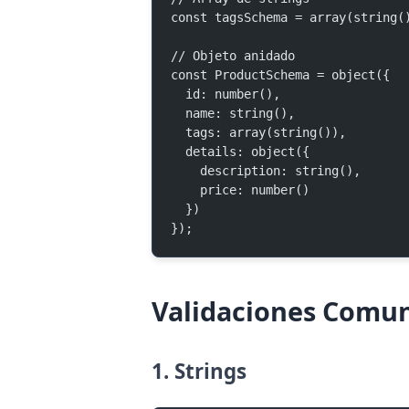
const tagsSchema = array(string(
// Objeto anidado
const ProductSchema = object({
  id: number(),
  name: string(),
  tags: array(string()),
  details: object({
    description: string(),
    price: number()
  })
});
Validaciones Comu
1. Strings