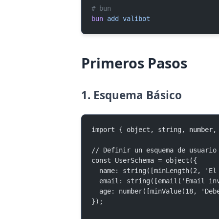
# bun
bun
 add
 valibot
Primeros Pasos
1. Esquema Básico
import { object, string, number,
// Definir un esquema de usuario
const UserSchema = object({
  name: string([minLength(2, 'E
  email: string([email('Email in
  age: number([minValue(18, 'De
});