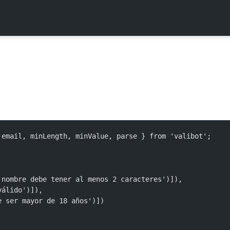
 email, minLength, minValue, parse } from 'valibot';
l nombre debe tener al menos 2 caracteres')]),
válido')]),
be ser mayor de 18 años')])