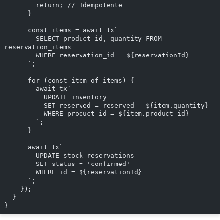
        return; // Idempotente
      }
      const items = await tx`
        SELECT product_id, quantity FROM 
reservation_items
        WHERE reservation_id = ${reservationId}
      `;
      for (const item of items) {
        await tx`
          UPDATE inventory
          SET reserved = reserved - ${item.quantity}
          WHERE product_id = ${item.product_id}
        `;
      }
      await tx`
        UPDATE stock_reservations
        SET status = 'confirmed'
        WHERE id = ${reservationId}
      `;
    });
  }
}