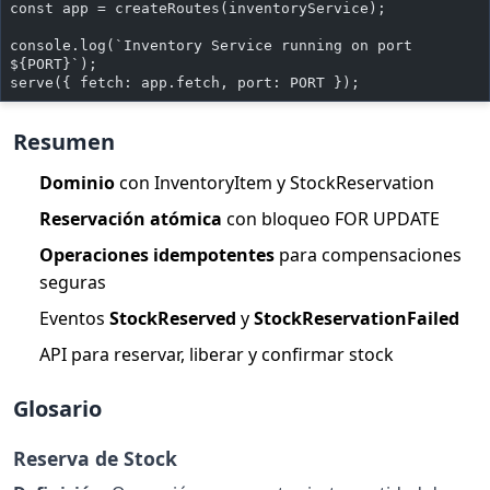
const app = createRoutes(inventoryService);
console.log(`Inventory Service running on port 
${PORT}`);
serve({ fetch: app.fetch, port: PORT });
Resumen
Dominio
con InventoryItem y StockReservation
Reservación atómica
con bloqueo FOR UPDATE
Operaciones idempotentes
para compensaciones
seguras
Eventos
StockReserved
y
StockReservationFailed
API para reservar, liberar y confirmar stock
Glosario
Reserva de Stock