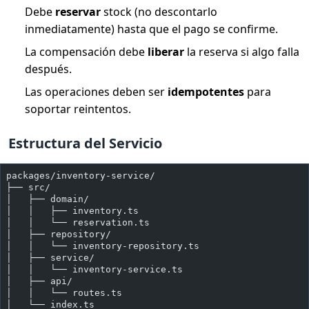
Debe
reservar
stock (no descontarlo
inmediatamente) hasta que el pago se confirme.
La compensación debe
liberar
la reserva si algo falla
después.
Las operaciones deben ser
idempotentes
para
soportar reintentos.
Estructura del Servicio
packages/inventory-service/
├── src/
│   ├── domain/
│   │   ├── inventory.ts
│   │   └── reservation.ts
│   ├── repository/
│   │   └── inventory-repository.ts
│   ├── service/
│   │   └── inventory-service.ts
│   ├── api/
│   │   └── routes.ts
│   └── index.ts