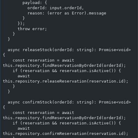
        payload: {
          orderId: input.orderId,
          reason: (error as Error).message
        }
      });
      throw error;
    }
  }
  async releaseStock(orderId: string): Promise<void> 
{
    const reservation = await 
this.repository.findReservationByOrderId(orderId);
    if (reservation && reservation.isActive()) {
      await 
this.repository.releaseReservation(reservation.id);
    }
  }
  async confirmStock(orderId: string): Promise<void> 
{
    const reservation = await 
this.repository.findReservationByOrderId(orderId);
    if (reservation && reservation.isActive()) {
      await 
this.repository.confirmReservation(reservation.id);