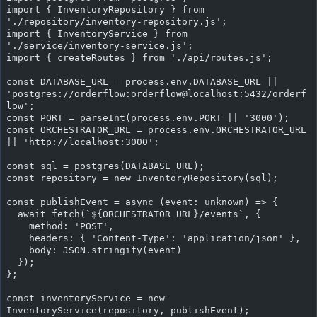
import { InventoryRepository } from 
'./repository/inventory-repository.js';
import { InventoryService } from 
'./service/inventory-service.js';
import { createRoutes } from './api/routes.js';
const DATABASE_URL = process.env.DATABASE_URL || 
'postgres://orderflow:orderflow@localhost:5432/orderf
low';
const PORT = parseInt(process.env.PORT || '3000');
const ORCHESTRATOR_URL = process.env.ORCHESTRATOR_URL 
|| 'http://localhost:3000';
const sql = postgres(DATABASE_URL);
const repository = new InventoryRepository(sql);
const publishEvent = async (event: unknown) => {
  await fetch(`${ORCHESTRATOR_URL}/events`, {
    method: 'POST',
    headers: { 'Content-Type': 'application/json' },
    body: JSON.stringify(event)
  });
};
const inventoryService = new 
InventoryService(repository, publishEvent);