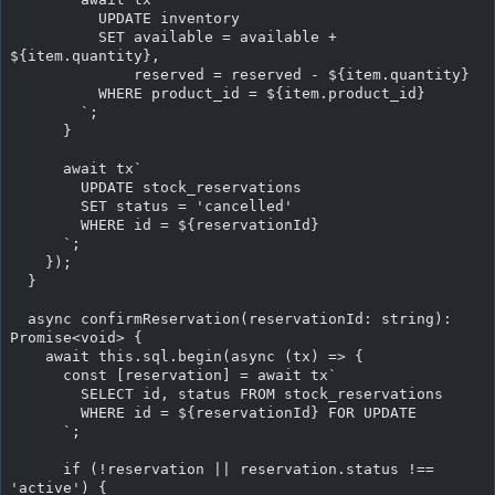
          UPDATE inventory
          SET available = available + 
${item.quantity},
              reserved = reserved - ${item.quantity}
          WHERE product_id = ${item.product_id}
        `;
      }
      await tx`
        UPDATE stock_reservations
        SET status = 'cancelled'
        WHERE id = ${reservationId}
      `;
    });
  }
  async confirmReservation(reservationId: string): 
Promise<void> {
    await this.sql.begin(async (tx) => {
      const [reservation] = await tx`
        SELECT id, status FROM stock_reservations
        WHERE id = ${reservationId} FOR UPDATE
      `;
      if (!reservation || reservation.status !== 
'active') {