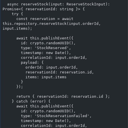
  async reserveStock(input: ReserveStockInput): 
Promise<{ reservationId: string }> {
    try {
      const reservation = await 
this.repository.reserveStock(input.orderId, 
input.items);
      await this.publishEvent({
        id: crypto.randomUUID(),
        type: 'StockReserved',
        timestamp: new Date(),
        correlationId: input.orderId,
        payload: {
          orderId: input.orderId,
          reservationId: reservation.id,
          items: input.items
        }
      });
      return { reservationId: reservation.id };
    } catch (error) {
      await this.publishEvent({
        id: crypto.randomUUID(),
        type: 'StockReservationFailed',
        timestamp: new Date(),
        correlationId: input.orderId,