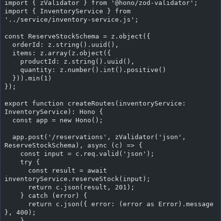
import { zValidator } from '@hono/zod-validator';
import { InventoryService } from 
'../service/inventory-service.js';
const ReserveStockSchema = z.object({
  orderId: z.string().uuid(),
  items: z.array(z.object({
    productId: z.string().uuid(),
    quantity: z.number().int().positive()
  })).min(1)
});
export function createRoutes(inventoryService: 
InventoryService): Hono {
  const app = new Hono();
  app.post('/reservations', zValidator('json', 
ReserveStockSchema), async (c) => {
    const input = c.req.valid('json');
    try {
      const result = await 
inventoryService.reserveStock(input);
      return c.json(result, 201);
    } catch (error) {
      return c.json({ error: (error as Error).message 
}, 400);
    }