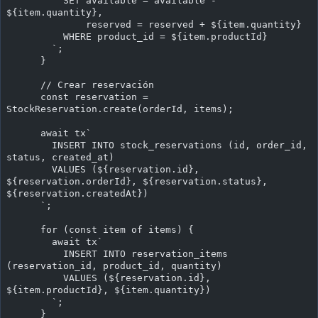
          SET available = available - 
${item.quantity},
              reserved = reserved + ${item.quantity}
          WHERE product_id = ${item.productId}
        `;
      }
      // Crear reservación
      const reservation = 
StockReservation.create(orderId, items);
      await tx`
        INSERT INTO stock_reservations (id, order_id, 
status, created_at)
        VALUES (${reservation.id}, 
${reservation.orderId}, ${reservation.status}, 
${reservation.createdAt})
      `;
      for (const item of items) {
        await tx`
          INSERT INTO reservation_items 
(reservation_id, product_id, quantity)
          VALUES (${reservation.id}, 
${item.productId}, ${item.quantity})
        `;
      }