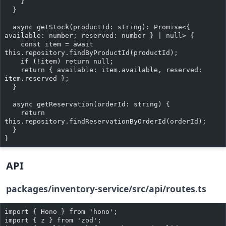
    }
  }
  async getStock(productId: string): Promise<{ 
available: number; reserved: number } | null> {
    const item = await 
this.repository.findByProductId(productId);
    if (!item) return null;
    return { available: item.available, reserved: 
item.reserved };
  }
  async getReservation(orderId: string) {
    return 
this.repository.findReservationByOrderId(orderId);
  }
}
API
packages/inventory-service/src/api/routes.ts
import { Hono } from 'hono';
import { z } from 'zod';