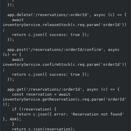
  });
  app.delete('/reservations/:orderId', async (c) => {
    await 
inventoryService.releaseStock(c.req.param('orderId'))
;
    return c.json({ success: true });
  });
  app.post('/reservations/:orderId/confirm', async 
(c) => {
    await 
inventoryService.confirmStock(c.req.param('orderId'))
;
    return c.json({ success: true });
  });
  app.get('/reservations/:orderId', async (c) => {
    const reservation = await 
inventoryService.getReservation(c.req.param('orderId'
));
    if (!reservation) {
      return c.json({ error: 'Reservation not found' 
}, 404);
    }
    return c.json(reservation);