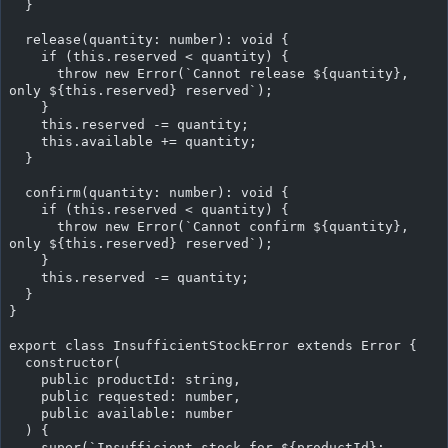
  }
  release(quantity: number): void {
    if (this.reserved < quantity) {
      throw new Error(`Cannot release ${quantity}, 
only ${this.reserved} reserved`);
    }
    this.reserved -= quantity;
    this.available += quantity;
  }
  confirm(quantity: number): void {
    if (this.reserved < quantity) {
      throw new Error(`Cannot confirm ${quantity}, 
only ${this.reserved} reserved`);
    }
    this.reserved -= quantity;
  }
}
export class InsufficientStockError extends Error {
  constructor(
    public productId: string,
    public requested: number,
    public available: number
  ) {
    super(`Insufficient stock for ${productId}: 