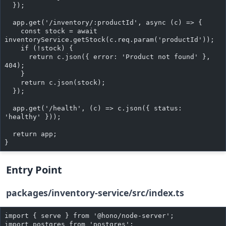
  });
  app.get('/inventory/:productId', async (c) => {
    const stock = await 
inventoryService.getStock(c.req.param('productId'));
    if (!stock) {
      return c.json({ error: 'Product not found' }, 
404);
    }
    return c.json(stock);
  });
  app.get('/health', (c) => c.json({ status: 
'healthy' }));
  return app;
}
Entry Point
packages/inventory-service/src/index.ts
import { serve } from '@hono/node-server';
import postgres from 'postgres';