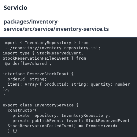
Servicio
packages/inventory-
service/src/service/inventory-service.ts
import { InventoryRepository } from 
'../repository/inventory-repository.js';
import type { StockReservedEvent, 
StockReservationFailedEvent } from 
'@orderflow/shared';
interface ReserveStockInput {
  orderId: string;
  items: Array<{ productId: string; quantity: number 
}>;
}
export class InventoryService {
  constructor(
    private repository: InventoryRepository,
    private publishEvent: (event: StockReservedEvent 
| StockReservationFailedEvent) => Promise<void>
  ) {}