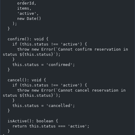
      orderId,
      items,
      'active',
      new Date()
    );
  }
  confirm(): void {
    if (this.status !== 'active') {
      throw new Error(`Cannot confirm reservation in 
status ${this.status}`);
    }
    this.status = 'confirmed';
  }
  cancel(): void {
    if (this.status !== 'active') {
      throw new Error(`Cannot cancel reservation in 
status ${this.status}`);
    }
    this.status = 'cancelled';
  }
  isActive(): boolean {
    return this.status === 'active';
  }