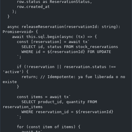
      row.status as ReservationStatus,
      row.created_at
    );
  }
  async releaseReservation(reservationId: string): 
Promise<void> {
    await this.sql.begin(async (tx) => {
      const [reservation] = await tx`
        SELECT id, status FROM stock_reservations
        WHERE id = ${reservationId} FOR UPDATE
      `;
      if (!reservation || reservation.status !== 
'active') {
        return; // Idempotente: ya fue liberada o no 
existe
      }
      const items = await tx`
        SELECT product_id, quantity FROM 
reservation_items
        WHERE reservation_id = ${reservationId}
      `;
      for (const item of items) {
        await tx`