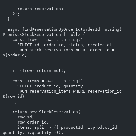
      return reservation;
    });
  }
  async findReservationByOrderId(orderId: string): 
Promise<StockReservation | null> {
    const [row] = await this.sql`
      SELECT id, order_id, status, created_at
      FROM stock_reservations WHERE order_id = 
${orderId}
    `;
    if (!row) return null;
    const items = await this.sql`
      SELECT product_id, quantity
      FROM reservation_items WHERE reservation_id = 
${row.id}
    `;
    return new StockReservation(
      row.id,
      row.order_id,
      items.map(i => ({ productId: i.product_id, 
quantity: i.quantity })),