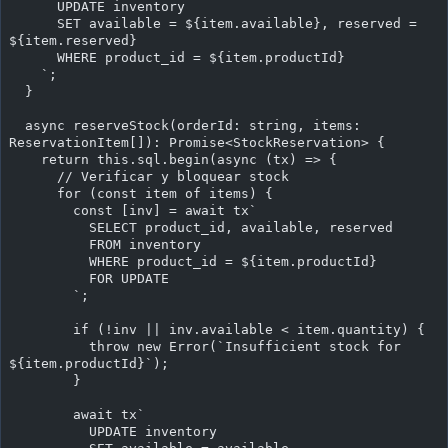
      UPDATE inventory
      SET available = ${item.available}, reserved = 
${item.reserved}
      WHERE product_id = ${item.productId}
    `;
  }
  async reserveStock(orderId: string, items: 
ReservationItem[]): Promise<StockReservation> {
    return this.sql.begin(async (tx) => {
      // Verificar y bloquear stock
      for (const item of items) {
        const [inv] = await tx`
          SELECT product_id, available, reserved
          FROM inventory
          WHERE product_id = ${item.productId}
          FOR UPDATE
        `;
        if (!inv || inv.available < item.quantity) {
          throw new Error(`Insufficient stock for 
${item.productId}`);
        }
        await tx`
          UPDATE inventory