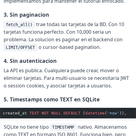
implementamos para mantener el tutorial enfocado.
3. Sin paginacion
trae todas las tarjetas de la BD. Con 10
fetch_all()
tarjetas funciona perfecto. Con 10,000 seria un
problema. La solucion es paginar en el backend con
o cursor-based pagination.
LIMIT/OFFSET
4. Sin autenticacion
La API es publica. Cualquiera puede crear, mover o
eliminar tarjetas. Para multi-usuario se necesitaria JWT
o session cookies, y asociar tarjetas a usuarios.
5. Timestamps como TEXT en SQLite
created_at 
TEXT
 NOT NULL
 DEFAULT
 (
datetime
(
'now'
)),
SQLite no tiene tipo
nativo. Almacenamos
TIMESTAMP
como TEXT en formato ISO 8601. Funciona bien, pero