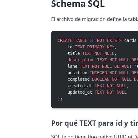
Schema SQL
El archivo de migración define la tab
CREATE
 TABLE
 IF
 NOT
 EXISTS
 cards
    id 
TEXT
 PRIMARY KEY
,
    title 
TEXT
 NOT NULL
,
    description
 TEXT
 NOT NULL
 DE
    lane 
TEXT
 NOT NULL
 DEFAULT
 '
    position 
INTEGER
 NOT NULL
 DE
    completed 
BOOLEAN
 NOT NULL
 D
    created_at 
TEXT
 NOT NULL
,
    updated_at 
TEXT
 NOT NULL
);
Por qué TEXT para id y 
SQLite no tiene tipo nativo UUID ni