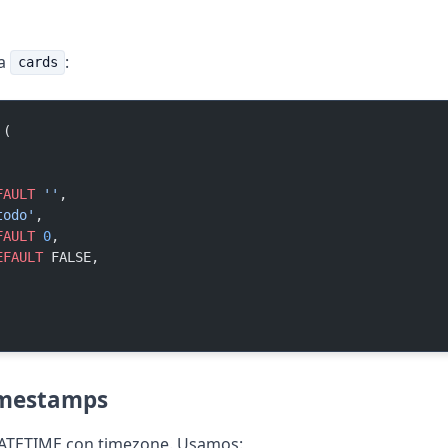
la
:
cards
 (
FAULT
 ''
,
todo'
,
FAULT
 0
,
EFAULT
 FALSE,
timestamps
 DATETIME con timezone. Usamos: