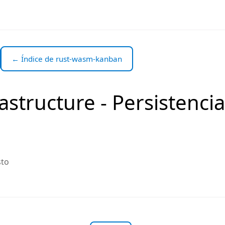
← Índice de rust-wasm-kanban
rastructure - Persistenci
sto