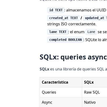
: almacenamos el UUID 
id TEXT
/
created_at TEXT
updated_at 
strings ISO correctamente.
: el enum
se se
lane TEXT
Lane
: SQLite lo 
completed BOOLEAN
SQLx: queries asyn
SQLx
es una librería de queries SQL
Característica
SQLx
Queries
Raw SQL
Async
Nativo