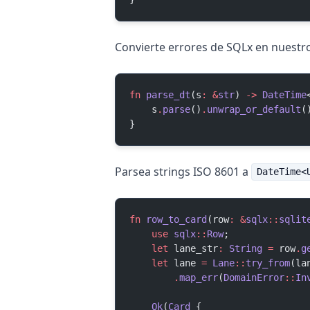
Convierte errores de SQLx en nuest
fn
 parse_dt
(s
:
 &
str
) 
->
 DateTime
    s
.
parse
()
.
unwrap_or_default
(
}
Parsea strings ISO 8601 a
DateTime<
fn
 row_to_card
(row
:
 &
sqlx
::
sqlit
    use
 sqlx
::
Row
;
    let
 lane_str
:
 String
 =
 row
.
g
    let
 lane 
=
 Lane
::
try_from
(la
        .
map_err
(
DomainError
::
In
    Ok
(
Card
 {