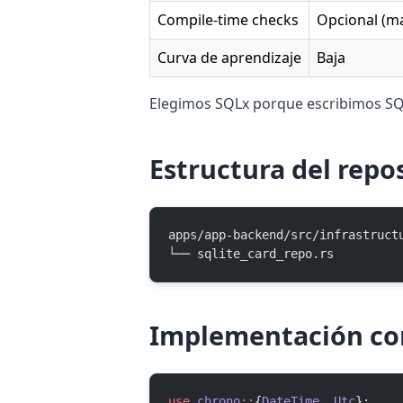
Compile-time checks
Opcional (m
Curva de aprendizaje
Baja
Elegimos SQLx porque escribimos SQL 
Estructura del repo
apps/app-backend/src/infrastruct
└── sqlite_card_repo.rs
Implementación co
use
 chrono
::
{
DateTime
, 
Utc
};