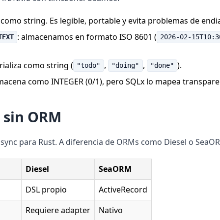
como string. Es legible, portable y evita problemas de end
: almacenamos en formato ISO 8601 (
TEXT
2026-02-15T10:3
rializa como string (
,
,
).
"todo"
"doing"
"done"
almacena como INTEGER (0/1), pero SQLx lo mapea transpar
c sin ORM
 async para Rust. A diferencia de ORMs como Diesel o SeaO
Diesel
SeaORM
DSL propio
ActiveRecord
Requiere adapter
Nativo