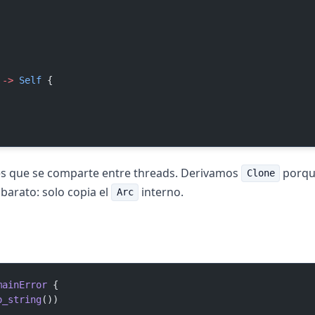
 
->
 Self
 {
es que se comparte entre threads. Derivamos
porque
Clone
barato: solo copia el
interno.
Arc
mainError
 {
o_string
())