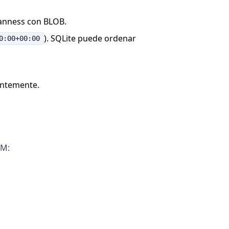
ianness con BLOB.
). SQLite puede ordenar
0:00+00:00
entemente.
RM: