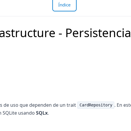
Índice
rastructure - Persistenci
s de uso que dependen de un trait
. En es
CardRepository
n SQLite usando
SQLx
.