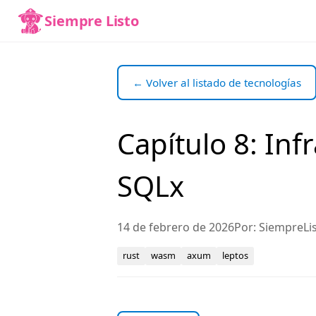
Siempre Listo
← Volver al listado de tecnologías
Capítulo 8: Inf
SQLx
14 de febrero de 2026
Por: SiempreLi
rust
wasm
axum
leptos