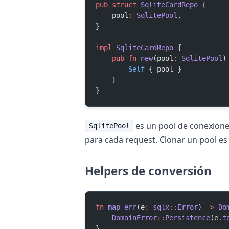
pub
 struct
 SqliteCardRepo
 {
    pool
:
 SqlitePool
,
}
impl
 SqliteCardRepo
 {
    pub
 fn
 new
(pool
:
 SqlitePool
)
        Self
 { pool }
    }
}
es un pool de conexion
SqlitePool
para cada request. Clonar un pool es 
Helpers de conversión
fn
 map_err
(e
:
 sqlx
::
Error
) 
->
 Do
    DomainError
::
Persistence
(e
.
t
}