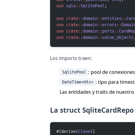
use
 sqlx
::
SqlitePool
;
use
 crate::
domain
::
entities
::
Car
use
 crate::
domain
::
errors
::
Domai
use
 crate::
domain
::
ports
::
CardRe
use
 crate::
domain
::
value_objects
Los imports traen:
: pool de conexiones
SqlitePool
: tipo para time
DateTime<Utc>
Las entidades y traits de nuestr
La struct SqliteCardRepo
#[derive(
Clone
)]