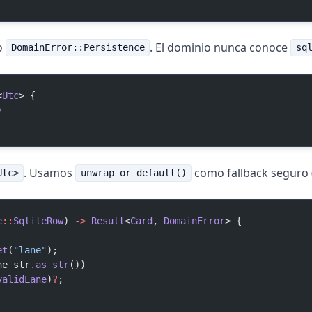
ro
. El dominio nunca conoce
DomainError::Persistence
sq
<
Utc
> {
)
. Usamos
como fallback seguro 
Utc>
unwrap_or_default()
e
::
SqliteRow
) 
->
 Result
<
Card
, 
DomainError
> {
et
(
"lane"
);
ne_str
.
as_str
())
validLane
)
?
;