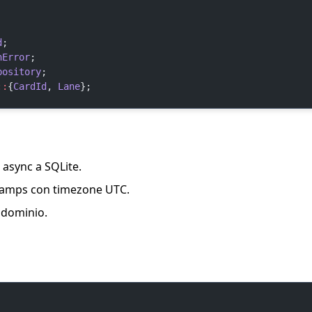
d
;
nError
;
pository
;
::
{
CardId
, 
Lane
};
 async a SQLite.
stamps con timezone UTC.
o dominio.