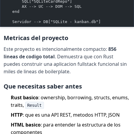
        SQL["SQLiteCardRepo"]
        AX --> UC --> DOM --> SQL
    end
    Servidor --> DB["SQLite - kanban.db"]
Metricas del proyecto
Este proyecto es intencionalmente compacto:
856
lineas de codigo total
. Demuestra que con Rust
puedes construir una aplicacion fullstack funcional sin
miles de lineas de boilerplate.
Que necesitas saber antes
Rust basico
: ownership, borrowing, structs, enums,
traits,
Result
HTTP
: que es una API REST, metodos HTTP, JSON
HTML basico
: para entender la estructura de los
componentes