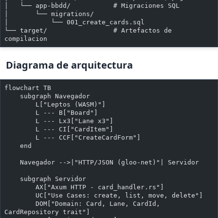
│   └── app-bbdd/           # Migraciones SQL
│       └── migrations/
│           └── 001_create_cards.sql
└── target/                 # Artefactos de 
compilacion
Diagrama de arquitectura
flowchart TB
    subgraph Navegador
        L["Leptos (WASM)"]
        L --- B["Board"]
        L --- Lx3["Lane x3"]
        L --- CI["CardItem"]
        L --- CCF["CreateCardForm"]
    end
    Navegador -->|"HTTP/JSON (gloo-net)"| Servidor
    subgraph Servidor
        AX["Axum HTTP - card_handler.rs"]
        UC["Use Cases: create, list, move, delete"]
        DOM["Domain: Card, Lane, CardId, 
CardRepository trait"]