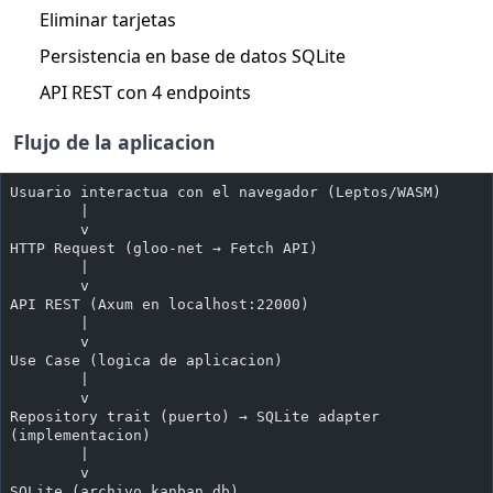
Eliminar tarjetas
Persistencia en base de datos SQLite
API REST con 4 endpoints
Flujo de la aplicacion
Usuario interactua con el navegador (Leptos/WASM)
        |
        v
HTTP Request (gloo-net → Fetch API)
        |
        v
API REST (Axum en localhost:22000)
        |
        v
Use Case (logica de aplicacion)
        |
        v
Repository trait (puerto) → SQLite adapter 
(implementacion)
        |
        v
SQLite (archivo kanban.db)