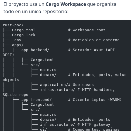
El proyecto usa un
Cargo Workspace
que organiza
todo en un unico repositorio:
rust-poc/
├── Cargo.toml              # Workspace root
├── Cargo.lock
├── .env                    # Variables de entorno
├── apps/
│   ├── app-backend/        # Servidor Axum (API 
REST)
│   │   ├── Cargo.toml
│   │   └── src/
│   │       ├── main.rs
│   │       ├── domain/     # Entidades, ports, value 
objects
│   │       ├── application/# Use cases
│   │       └── infrastructure/ # HTTP handlers, 
SQLite repo
│   ├── app-frontend/       # Cliente Leptos (WASM)
│   │   ├── Cargo.toml
│   │   └── src/
│   │       ├── main.rs
│   │       ├── domain/     # Entidades, ports
│   │       ├── infrastructure/ # HTTP gateway
│   │       └── ui/         # Componentes, paginas