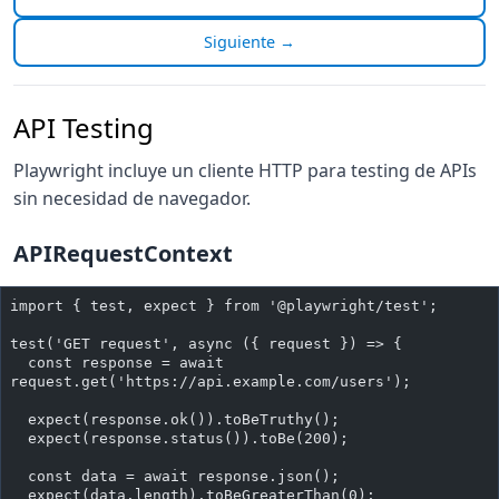
Siguiente →
API Testing
Playwright incluye un cliente HTTP para testing de APIs
sin necesidad de navegador.
APIRequestContext
import { test, expect } from '@playwright/test';
test('GET request', async ({ request }) => {
  const response = await 
request.get('https://api.example.com/users');
  expect(response.ok()).toBeTruthy();
  expect(response.status()).toBe(200);
  const data = await response.json();
  expect(data.length).toBeGreaterThan(0);