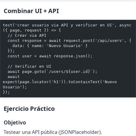
Combinar UI + API
test('crear usuario via API y verificar en UI', async 
({ page, request }) => {
  // Crear via API
  const response = await request.post('/api/users', {
    data: { name: 'Nuevo Usuario' }
  });
  const user = await response.json();
  // Verificar en UI
  await page.goto(`/users/${user.id}`);
  await 
expect(page.locator('h1')).toContainText('Nuevo 
Usuario');
});
Ejercicio Práctico
Objetivo
Testear una API pública (JSONPlaceholder).