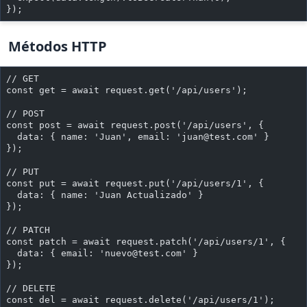
});
Métodos HTTP
// GET
const get = await request.get('/api/users');
// POST
const post = await request.post('/api/users', {
  data: { name: 'Juan', email: '
juan@test.com
' }
});
// PUT
const put = await request.put('/api/users/1', {
  data: { name: 'Juan Actualizado' }
});
// PATCH
const patch = await request.patch('/api/users/1', {
  data: { email: '
nuevo@test.com
' }
});
// DELETE
const del = await request.delete('/api/users/1');