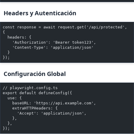
Headers y Autenticación
const response = await request.get('/api/protected', 
{
  headers: {
    'Authorization': 'Bearer token123',
    'Content-Type': 'application/json'
  }
});
Configuración Global
// playwright.config.ts
export default defineConfig({
  use: {
    baseURL: 'https://api.example.com',
    extraHTTPHeaders: {
      'Accept': 'application/json',
    },
  },
});