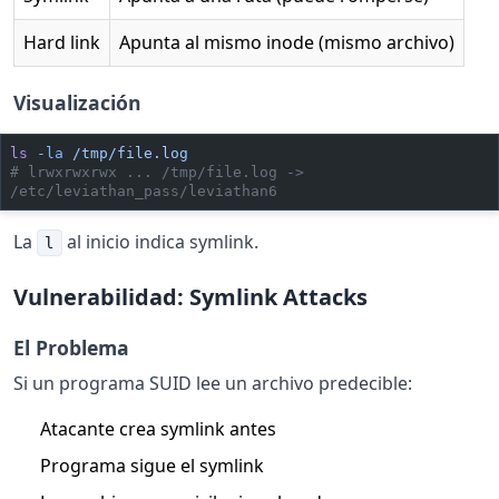
Hard link
Apunta al mismo inode (mismo archivo)
Visualización
ls
 -la
 /tmp/file.log
# lrwxrwxrwx ... /tmp/file.log -> 
/etc/leviathan_pass/leviathan6
La
al inicio indica symlink.
l
Vulnerabilidad: Symlink Attacks
El Problema
Si un programa SUID lee un archivo predecible:
Atacante crea symlink antes
Programa sigue el symlink