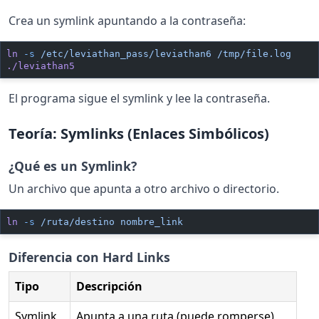
Crea un symlink apuntando a la contraseña:
ln
 -s
 /etc/leviathan_pass/leviathan6
 /tmp/file.log
./leviathan5
El programa sigue el symlink y lee la contraseña.
Teoría: Symlinks (Enlaces Simbólicos)
¿Qué es un Symlink?
Un archivo que apunta a otro archivo o directorio.
ln
 -s
 /ruta/destino
 nombre_link
Diferencia con Hard Links
Tipo
Descripción
Symlink
Apunta a una ruta (puede romperse)