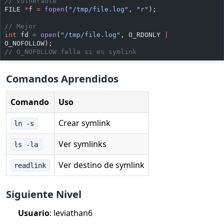
// Vulnerable
FILE 
*
f 
=
 fopen
(
"/tmp/file.log"
, 
"r"
);
// Mejor
int
 fd 
=
 open
(
"/tmp/file.log"
, O_RDONLY 
|
O_NOFOLLOW);
// O_NOFOLLOW falla si es symlink
Comandos Aprendidos
Comando
Uso
Crear symlink
ln -s
Ver symlinks
ls -la
Ver destino de symlink
readlink
Siguiente Nivel
Usuario
: leviathan6