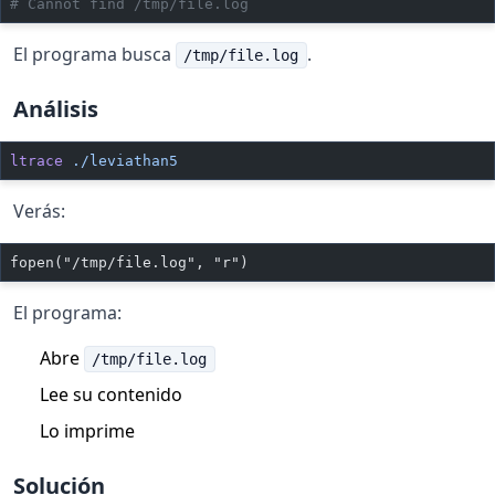
# Cannot find /tmp/file.log
El programa busca
.
/tmp/file.log
Análisis
ltrace
 ./leviathan5
Verás:
fopen("/tmp/file.log", "r")
El programa:
Abre
/tmp/file.log
Lee su contenido
Lo imprime
Solución