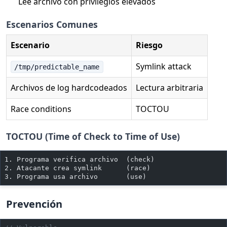
Lee archivo con privilegios elevados
Escenarios Comunes
Escenario
Riesgo
Symlink attack
/tmp/predictable_name
Archivos de log hardcodeados
Lectura arbitraria
Race conditions
TOCTOU
TOCTOU (Time of Check to Time of Use)
1. Programa verifica archivo  (check)
2. Atacante crea symlink      (race)
3. Programa usa archivo       (use)
Prevención