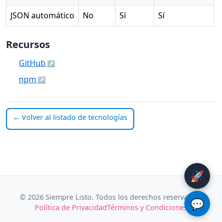
JSON automático
No
Sí
Sí
Recursos
GitHub
npm
← Volver al listado de tecnologías
🚀
© 2026 Siempre Listo. Todos los derechos reservados.
💬
Política de Privacidad
Términos y Condiciones