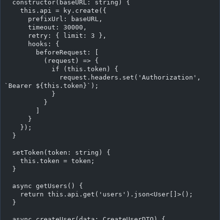
  constructor(baseURL: string) {
    this.api = ky.create({
      prefixUrl: baseURL,
      timeout: 30000,
      retry: { limit: 3 },
      hooks: {
        beforeRequest: [
          (request) => {
            if (this.token) {
              request.headers.set('Authorization', 
`Bearer ${this.token}`);
            }
          }
        ]
      }
    });
  }
  setToken(token: string) {
    this.token = token;
  }
  async getUsers() {
    return this.api.get('users').json<User[]>();
  }
  async createUser(data: CreateUserDTO) {