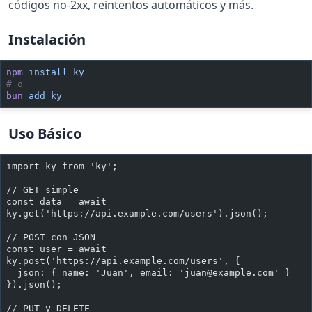
códigos no-2xx, reintentos automáticos y más.
Instalación
npm
 install
 ky
# o
bun
 add
 ky
Uso Básico
import ky from 'ky';
// GET simple
const data = await 
ky.get('https://api.example.com/users').json();
// POST con JSON
const user = await 
ky.post('https://api.example.com/users', {
  json: { name: 'Juan', email: '
juan@example.com
' }
}).json();
// PUT y DELETE