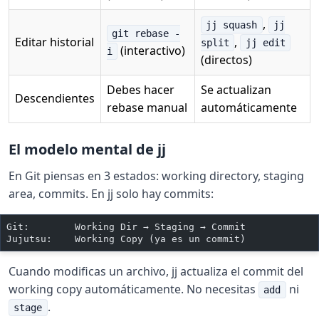
,
jj squash
jj
git rebase -
Editar historial
,
split
jj edit
(interactivo)
i
(directos)
Debes hacer
Se actualizan
Descendientes
rebase manual
automáticamente
El modelo mental de jj
En Git piensas en 3 estados: working directory, staging
area, commits. En jj solo hay commits:
Git:        Working Dir → Staging → Commit
Jujutsu:    Working Copy (ya es un commit)
Cuando modificas un archivo, jj actualiza el commit del
working copy automáticamente. No necesitas
ni
add
.
stage