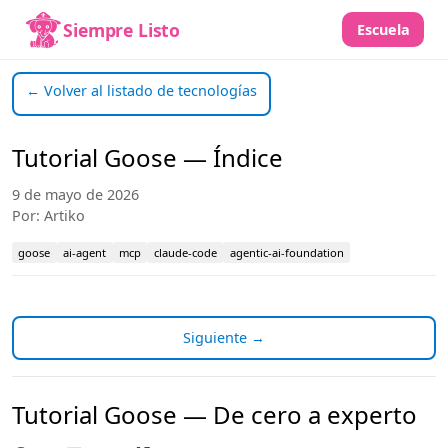
Siempre Listo
Escuela
← Volver al listado de tecnologías
Tutorial Goose — Índice
9 de mayo de 2026
Por: Artiko
goose
ai-agent
mcp
claude-code
agentic-ai-foundation
Siguiente →
Tutorial Goose — De cero a experto