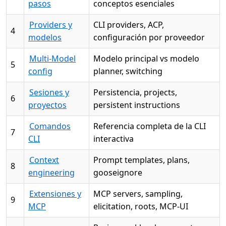
pasos
conceptos esenciales
Providers y
CLI providers, ACP,
4
modelos
configuración por proveedor
Multi-Model
Modelo principal vs modelo
5
config
planner, switching
Sesiones y
Persistencia, projects,
6
proyectos
persistent instructions
Comandos
Referencia completa de la CLI
7
CLI
interactiva
Context
Prompt templates, plans,
8
engineering
gooseignore
Extensiones y
MCP servers, sampling,
9
MCP
elicitation, roots, MCP-UI