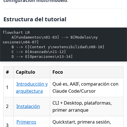
configuración multi-modelo
.
Estructura del tutorial
flowchart LR
    A[Fundamentos\n01-03] --> B[Modelos\ny 
sesiones\n04-07]
    B --> C[Context y\nextensibilidad\n08-10]
    C --> D[Avanzado\n11-12]
    D --> E[Operaciones\n13-14]
#
Capítulo
Foco
Introducción y
Qué es, AAIF, comparación con
1
arquitectura
Claude Code/Cursor
CLI + Desktop, plataformas,
2
Instalación
primer arranque
Primeros
Quickstart, primera sesión,
3