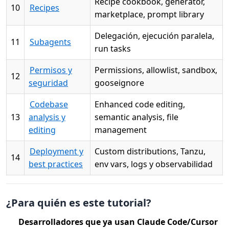
Recipe cookbook, generator,
10
Recipes
marketplace, prompt library
Delegación, ejecución paralela,
11
Subagents
run tasks
Permisos y
Permissions, allowlist, sandbox,
12
seguridad
gooseignore
Codebase
Enhanced code editing,
13
analysis y
semantic analysis, file
editing
management
Deployment y
Custom distributions, Tanzu,
14
best practices
env vars, logs y observabilidad
¿Para quién es este tutorial?
Desarrolladores que ya usan Claude Code/Cursor