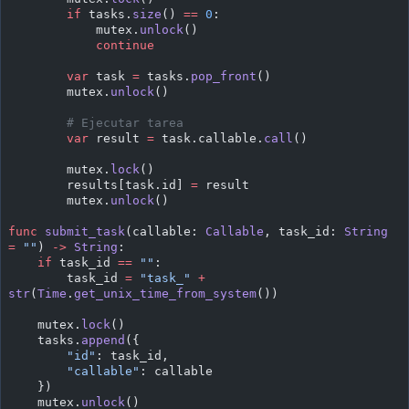
        if
 tasks.
size
() 
==
 0
:
            mutex.
unlock
()
            continue
        var
 task 
=
 tasks.
pop_front
()
        mutex.
unlock
()
        # Ejecutar tarea
        var
 result 
=
 task.callable.
call
()
        mutex.
lock
()
        results[task.id] 
=
 result
        mutex.
unlock
()
func
 submit_task
(callable: 
Callable
, task_id: 
String
=
 ""
) 
->
 String
:
    if
 task_id 
==
 ""
:
        task_id 
=
 "task_"
 +
str
(
Time
.
get_unix_time_from_system
())
    mutex.
lock
()
    tasks.
append
({
        "id"
: task_id,
        "callable"
: callable
    })
    mutex.
unlock
()