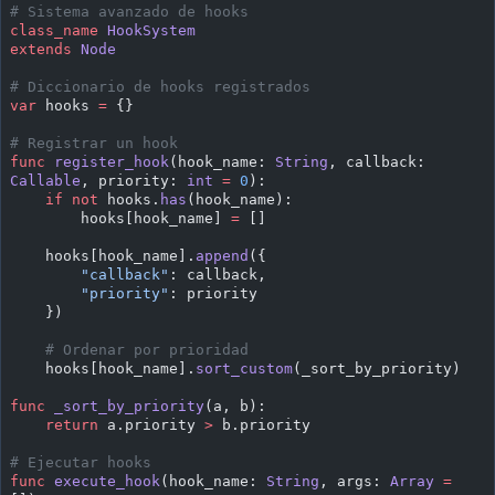
# Sistema avanzado de hooks
class_name
 HookSystem
extends
 Node
# Diccionario de hooks registrados
var
 hooks 
=
 {}
# Registrar un hook
func
 register_hook
(hook_name: 
String
, callback: 
Callable
, priority: 
int
 =
 0
):
    if
 not
 hooks.
has
(hook_name):
        hooks[hook_name] 
=
 []
    hooks[hook_name].
append
({
        "callback"
: callback,
        "priority"
: priority
    })
    # Ordenar por prioridad
    hooks[hook_name].
sort_custom
(_sort_by_priority)
func
 _sort_by_priority
(a, b):
    return
 a.priority 
>
 b.priority
# Ejecutar hooks
func
 execute_hook
(hook_name: 
String
, args: 
Array
 =