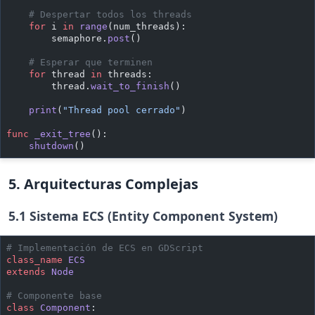
    # Despertar todos los threads
    for
 i 
in
 range
(num_threads):
        semaphore.
post
()
    # Esperar que terminen
    for
 thread 
in
 threads:
        thread.
wait_to_finish
()
    print
(
"Thread pool cerrado"
)
func
 _exit_tree
():
    shutdown
()
5. Arquitecturas Complejas
5.1 Sistema ECS (Entity Component System)
# Implementación de ECS en GDScript
class_name
 ECS
extends
 Node
# Componente base
class
 Component
: