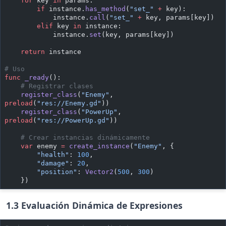
    for
 key 
in
 params:
        if
 instance.
has_method
(
"set_"
 +
 key):
            instance.
call
(
"set_"
 +
 key, params[key])
        elif
 key 
in
 instance:
            instance.
set
(key, params[key])
    return
 instance
# Uso
func
 _ready
():
    # Registrar clases
    register_class
(
"Enemy"
, 
preload
(
"res://Enemy.gd"
))
    register_class
(
"PowerUp"
, 
preload
(
"res://PowerUp.gd"
))
    # Crear instancias dinámicamente
    var
 enemy 
=
 create_instance
(
"Enemy"
, {
        "health"
: 
100
,
        "damage"
: 
20
,
        "position"
: 
Vector2
(
500
, 
300
)
    })
1.3 Evaluación Dinámica de Expresiones