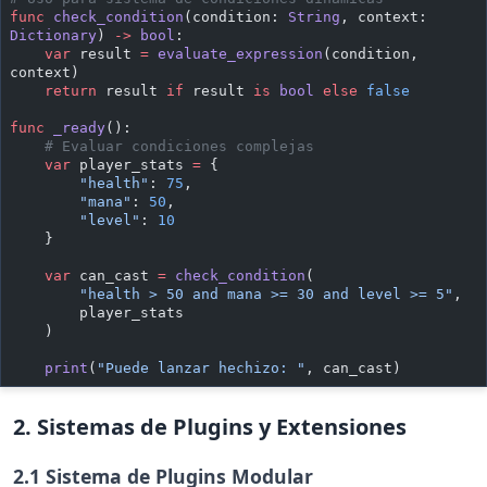
func
 check_condition
(condition: 
String
, context: 
Dictionary
) 
->
 bool
:
    var
 result 
=
 evaluate_expression
(condition, 
context)
    return
 result 
if
 result 
is
 bool
 else
 false
func
 _ready
():
    # Evaluar condiciones complejas
    var
 player_stats 
=
 {
        "health"
: 
75
,
        "mana"
: 
50
,
        "level"
: 
10
    }
    var
 can_cast 
=
 check_condition
(
        "health > 50 and mana >= 30 and level >= 5"
,
        player_stats
    )
    print
(
"Puede lanzar hechizo: "
, can_cast)
2. Sistemas de Plugins y Extensiones
2.1 Sistema de Plugins Modular