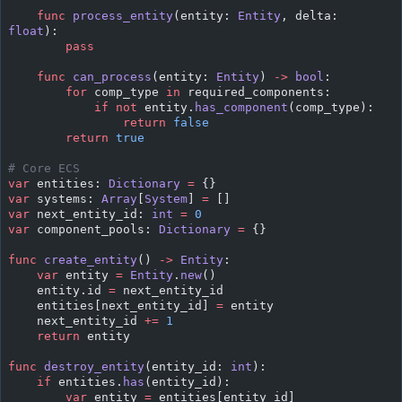
    func
 process_entity
(entity: 
Entity
, delta: 
float
):
        pass
    func
 can_process
(entity: 
Entity
) 
->
 bool
:
        for
 comp_type 
in
 required_components:
            if
 not
 entity.
has_component
(comp_type):
                return
 false
        return
 true
# Core ECS
var
 entities: 
Dictionary
 =
 {}
var
 systems: 
Array
[
System
] 
=
 []
var
 next_entity_id: 
int
 =
 0
var
 component_pools: 
Dictionary
 =
 {}
func
 create_entity
() 
->
 Entity
:
    var
 entity 
=
 Entity
.
new
()
    entity.id 
=
 next_entity_id
    entities[next_entity_id] 
=
 entity
    next_entity_id 
+=
 1
    return
 entity
func
 destroy_entity
(entity_id: 
int
):
    if
 entities.
has
(entity_id):
        var
 entity 
=
 entities[entity_id]