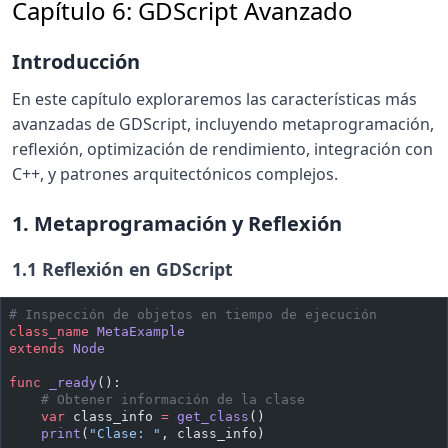
Capítulo 6: GDScript Avanzado
Introducción
En este capítulo exploraremos las características más
avanzadas de GDScript, incluyendo metaprogramación,
reflexión, optimización de rendimiento, integración con
C++, y patrones arquitectónicos complejos.
1. Metaprogramación y Reflexión
1.1 Reflexión en GDScript
# Inspección de objetos en tiempo de ejecución
class_name
 MetaExample
extends
 Node
func
 _ready
():
    # Obtener información de la clase
    var
 class_info 
=
 get_class
()
    print
(
"Clase: "
, class_info)