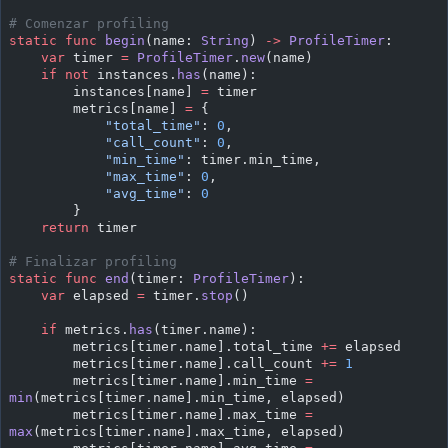
# Comenzar profiling
static
 func
 begin
(name: 
String
) 
->
 ProfileTimer
:
    var
 timer 
=
 ProfileTimer
.
new
(name)
    if
 not
 instances.
has
(name):
        instances[name] 
=
 timer
        metrics[name] 
=
 {
            "total_time"
: 
0
,
            "call_count"
: 
0
,
            "min_time"
: timer.min_time,
            "max_time"
: 
0
,
            "avg_time"
: 
0
        }
    return
 timer
# Finalizar profiling
static
 func
 end
(timer: 
ProfileTimer
):
    var
 elapsed 
=
 timer.
stop
()
    if
 metrics.
has
(timer.name):
        metrics[timer.name].total_time 
+=
 elapsed
        metrics[timer.name].call_count 
+=
 1
        metrics[timer.name].min_time 
=
min
(metrics[timer.name].min_time, elapsed)
        metrics[timer.name].max_time 
=
max
(metrics[timer.name].max_time, elapsed)