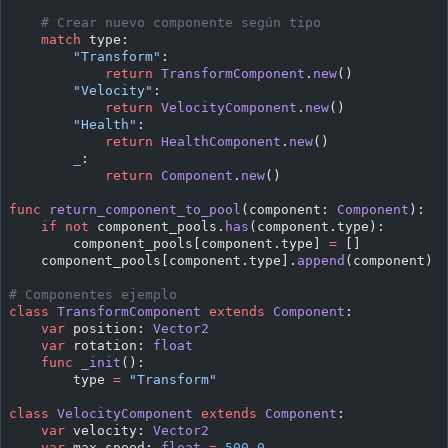
    # Crear nuevo componente según tipo
    match
 type:
        "Transform"
:
            return
 TransformComponent
.
new
()
        "Velocity"
:
            return
 VelocityComponent
.
new
()
        "Health"
:
            return
 HealthComponent
.
new
()
        _
:
            return
 Component
.
new
()
func
 return_component_to_pool
(component: 
Component
):
    if
 not
 component_pools.
has
(component.type):
        component_pools[component.type] 
=
 []
    component_pools[component.type].
append
(component)
# Componentes ejemplo
class
 TransformComponent
 extends
 Component
:
    var
 position: 
Vector2
    var
 rotation: 
float
    func
 _init
():
        type 
=
 "Transform"
class
 VelocityComponent
 extends
 Component
:
    var
 velocity: 
Vector2
    var
 max_speed: 
float
 =
 500.0