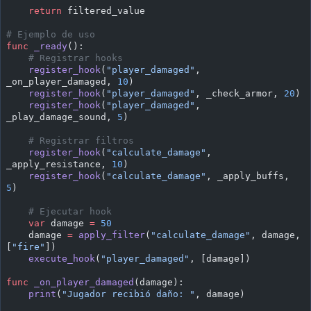
    return
 filtered_value
# Ejemplo de uso
func
 _ready
():
    # Registrar hooks
    register_hook
(
"player_damaged"
, 
_on_player_damaged, 
10
)
    register_hook
(
"player_damaged"
, _check_armor, 
20
)
    register_hook
(
"player_damaged"
, 
_play_damage_sound, 
5
)
    # Registrar filtros
    register_hook
(
"calculate_damage"
, 
_apply_resistance, 
10
)
    register_hook
(
"calculate_damage"
, _apply_buffs, 
5
)
    # Ejecutar hook
    var
 damage 
=
 50
    damage 
=
 apply_filter
(
"calculate_damage"
, damage, 
[
"fire"
])
    execute_hook
(
"player_damaged"
, [damage])
func
 _on_player_damaged
(damage):
    print
(
"Jugador recibió daño: "
, damage)