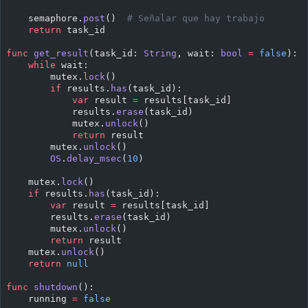
    semaphore.
post
()  
# Señalar que hay trabajo
    return
 task_id
func
 get_result
(task_id: 
String
, wait: 
bool
 =
 false
):
    while
 wait:
        mutex.
lock
()
        if
 results.
has
(task_id):
            var
 result 
=
 results[task_id]
            results.
erase
(task_id)
            mutex.
unlock
()
            return
 result
        mutex.
unlock
()
        OS
.
delay_msec
(
10
)
    mutex.
lock
()
    if
 results.
has
(task_id):
        var
 result 
=
 results[task_id]
        results.
erase
(task_id)
        mutex.
unlock
()
        return
 result
    mutex.
unlock
()
    return
 null
func
 shutdown
():
    running 
=
 false