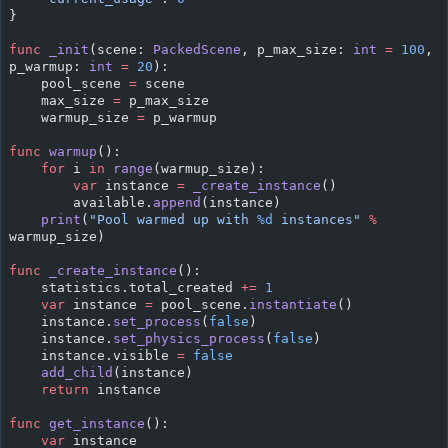
}
func
 _init
(scene: 
PackedScene
, p_max_size: 
int
 =
 100
, 
p_warmup: 
int
 =
 20
):
    pool_scene 
=
 scene
    max_size 
=
 p_max_size
    warmup_size 
=
 p_warmup
func
 warmup
():
    for
 i 
in
 range
(warmup_size):
        var
 instance 
=
 _create_instance
()
        available.
append
(instance)
    print
(
"Pool warmed up with 
%d
 instances"
 %
warmup_size)
func
 _create_instance
():
    statistics.total_created 
+=
 1
    var
 instance 
=
 pool_scene.
instantiate
()
    instance.
set_process
(
false
)
    instance.
set_physics_process
(
false
)
    instance.visible 
=
 false
    add_child
(instance)
    return
 instance
func
 get_instance
():
    var
 instance