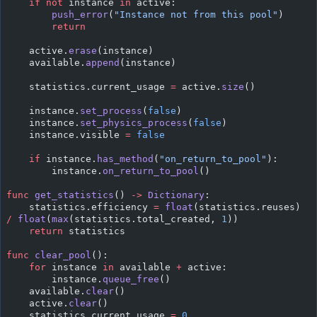
    if
 not
 instance 
in
 active:
        push_error
(
"Instance not from this pool"
)
        return
    active.
erase
(instance)
    available.
append
(instance)
    statistics.current_usage 
=
 active.
size
()
    instance.
set_process
(
false
)
    instance.
set_physics_process
(
false
)
    instance.visible 
=
 false
    if
 instance.
has_method
(
"on_return_to_pool"
):
        instance.
on_return_to_pool
()
func
 get_statistics
() 
->
 Dictionary
:
    statistics.efficiency 
=
 float
(statistics.reuses) 
/
 float
(
max
(statistics.total_created, 
1
))
    return
 statistics
func
 clear_pool
():
    for
 instance 
in
 available 
+
 active:
        instance.
queue_free
()
    available.
clear
()
    active.
clear
()
    statistics.current_usage 
=
 0