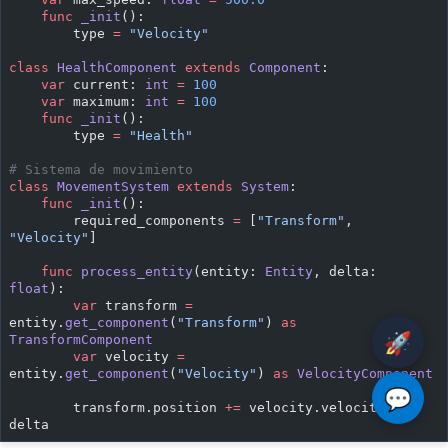
    func
 _init
():
        type 
=
 "Velocity"
class
 HealthComponent
 extends
 Component
:
    var
 current: 
int
 =
 100
    var
 maximum: 
int
 =
 100
    func
 _init
():
        type 
=
 "Health"
# Sistema de movimiento
class
 MovementSystem
 extends
 System
:
    func
 _init
():
        required_components 
=
 [
"Transform"
, 
"Velocity"
]
    func
 process_entity
(entity: 
Entity
, delta: 
float
):
        var
 transform 
=
entity.
get_component
(
"Transform"
) 
as
🚀
TransformComponent
        var
 velocity 
=
entity.
get_component
(
"Velocity"
) 
as
 VelocityComponent
💬
        transform.position 
+=
 velocity.velocity 
*
delta