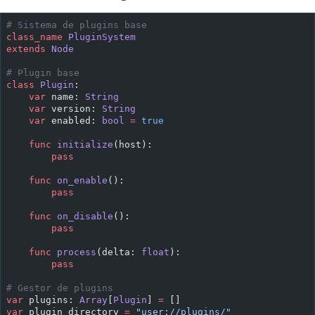
# Sistema de plugins base
class_name
 PluginSystem
extends
 Node
# Plugin base
class
 Plugin
:
    var
 name: 
String
    var
 version: 
String
    var
 enabled: 
bool
 =
 true
    func
 initialize
(host):
        pass
    func
 on_enable
():
        pass
    func
 on_disable
():
        pass
    func
 process
(delta: 
float
):
        pass
# Gestor de plugins
var
 plugins: 
Array
[
Plugin
] 
=
 []
var
 plugin_directory 
=
 "user://plugins/"