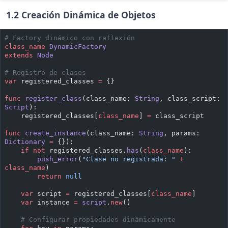
1.2 Creación Dinámica de Objetos
# Factory dinámico con reflexión
class_name
 DynamicFactory
extends
 Node
# Registro de clases
var
 registered_classes 
=
 {}
func
 register_class
(class_name: 
String
, class_script: 
Script
):
    registered_classes[
class_name
] 
=
 class_script
func
 create_instance
(class_name: 
String
, params: 
Dictionary
 =
 {}):
    if
 not
 registered_classes.
has
(
class_name
):
        push_error
(
"Clase no registrada: "
 +
class_name
)
        return
 null
    var
 script 
=
 registered_classes[
class_name
]
    var
 instance 
=
 script
.
new
()
    # Configurar propiedades dinámicamente