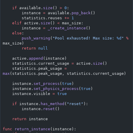
    if
 available.
size
() 
>
 0
:
        instance 
=
 available.
pop_back
()
        statistics.reuses 
+=
 1
    elif
 active.
size
() 
<
 max_size:
        instance 
=
 _create_instance
()
    else
:
        push_warning
(
"Pool exhausted! Max size: 
%d
"
 %
max_size)
        return
 null
    active.
append
(instance)
    statistics.current_usage 
=
 active.
size
()
    statistics.peak_usage 
=
max
(statistics.peak_usage, statistics.current_usage)
    instance.
set_process
(
true
)
    instance.
set_physics_process
(
true
)
    instance.visible 
=
 true
    if
 instance.
has_method
(
"reset"
):
        instance.
reset
()
    return
 instance
func
 return_instance
(instance):