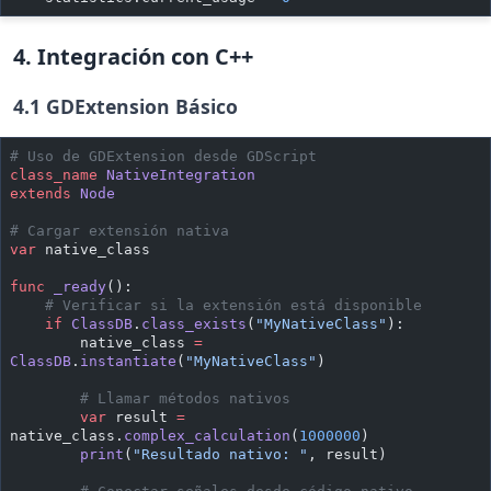
4. Integración con C++
4.1 GDExtension Básico
# Uso de GDExtension desde GDScript
class_name
 NativeIntegration
extends
 Node
# Cargar extensión nativa
var
 native_class
func
 _ready
():
    # Verificar si la extensión está disponible
    if
 ClassDB
.
class_exists
(
"MyNativeClass"
):
        native_class 
=
ClassDB
.
instantiate
(
"MyNativeClass"
)
        # Llamar métodos nativos
        var
 result 
=
native_class.
complex_calculation
(
1000000
)
        print
(
"Resultado nativo: "
, result)