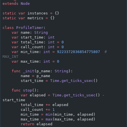
extends
 Node
static
 var
 instances 
=
 {}
static
 var
 metrics 
=
 {}
class
 ProfileTimer
:
    var
 name: 
String
    var
 start_time: 
int
    var
 total_time: 
int
 =
 0
    var
 call_count: 
int
 =
 0
    var
 min_time: 
int
 =
 9223372036854775807
  # 
MAX_INT
    var
 max_time: 
int
 =
 0
    func
 _init
(p_name: 
String
):
        name 
=
 p_name
        start_time 
=
 Time
.
get_ticks_usec
()
    func
 stop
():
        var
 elapsed 
=
 Time
.
get_ticks_usec
() 
-
start_time
        total_time 
+=
 elapsed
        call_count 
+=
 1
        min_time 
=
 min
(min_time, elapsed)
        max_time 
=
 max
(max_time, elapsed)
        return
 elapsed