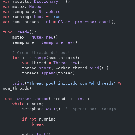
var
 results: 
Dictionary
 =
 {}
var
 mutex: 
Mutex
var
 semaphore: 
Semaphore
var
 running: 
bool
 =
 true
var
 num_threads: 
int
 =
 OS
.
get_processor_count
()
func
 _ready
():
    mutex 
=
 Mutex
.
new
()
    semaphore 
=
 Semaphore
.
new
()
    # Crear threads del pool
    for
 i 
in
 range
(num_threads):
        var
 thread 
=
 Thread
.
new
()
        thread.
start
(_worker_thread.
bind
(i))
        threads.
append
(thread)
    print
(
"Thread pool iniciado con 
%d
 threads"
 %
num_threads)
func
 _worker_thread
(thread_id: 
int
):
    while
 running:
        semaphore.
wait
()  
# Esperar por trabajo
        if
 not
 running:
            break
        mutex.
lock
()