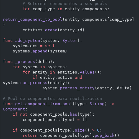
        # Retornar componentes a sus pools
        for
 comp_type 
in
 entity.components:
return_component_to_pool
(entity.components[comp_type]
)
        entities.
erase
(entity_id)
func
 add_system
(system: 
System
):
    system.ecs 
=
 self
    systems.
append
(system)
func
 _process
(delta):
    for
 system 
in
 systems:
        for
 entity 
in
 entities.
values
():
            if
 entity.active 
and
system.
can_process
(entity):
                system.
process_entity
(entity, delta)
# Pool de componentes para reutilización
func
 get_component_from_pool
(type: 
String
) 
->
Component
:
    if
 not
 component_pools.
has
(type):
        component_pools[type] 
=
 []
    if
 component_pools[type].
size
() 
>
 0
:
        return
 component_pools[type].
pop_back
()