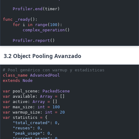
    Profiler
.
end
(timer)
func
 _ready
():
    for
 i 
in
 range
(
100
):
        complex_operation
()
    Profiler
.
report
()
3.2 Object Pooling Avanzado
# Pool genérico con warmup y estadísticas
class_name
 AdvancedPool
extends
 Node
var
 pool_scene: 
PackedScene
var
 available: 
Array
 =
 []
var
 active: 
Array
 =
 []
var
 max_size: 
int
 =
 100
var
 warmup_size: 
int
 =
 20
var
 statistics 
=
 {
    "total_created"
: 
0
,
    "reuses"
: 
0
,
    "peak_usage"
: 
0
,
    "current_usage"
: 
0