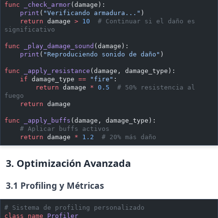
func
 _check_armor
(damage):
    print
(
"Verificando armadura..."
)
    return
 damage 
>
 10
  # Continuar si el daño es 
significativo
func
 _play_damage_sound
(damage):
    print
(
"Reproduciendo sonido de daño"
)
func
 _apply_resistance
(damage, damage_type):
    if
 damage_type 
==
 "fire"
:
        return
 damage 
*
 0.5
  # 50% resistencia al 
fuego
    return
 damage
func
 _apply_buffs
(damage, damage_type):
    # Aplicar buffs activos
    return
 damage 
*
 1.2
  # 20% más daño
3. Optimización Avanzada
3.1 Profiling y Métricas
# Sistema de profiling personalizado
class_name
 Profiler