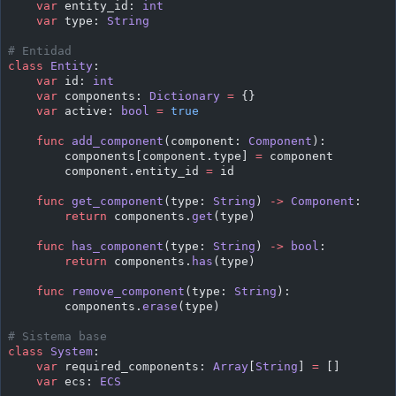
    var
 entity_id: 
int
    var
 type: 
String
# Entidad
class
 Entity
:
    var
 id: 
int
    var
 components: 
Dictionary
 =
 {}
    var
 active: 
bool
 =
 true
    func
 add_component
(component: 
Component
):
        components[component.type] 
=
 component
        component.entity_id 
=
 id
    func
 get_component
(type: 
String
) 
->
 Component
:
        return
 components.
get
(type)
    func
 has_component
(type: 
String
) 
->
 bool
:
        return
 components.
has
(type)
    func
 remove_component
(type: 
String
):
        components.
erase
(type)
# Sistema base
class
 System
:
    var
 required_components: 
Array
[
String
] 
=
 []
    var
 ecs: 
ECS