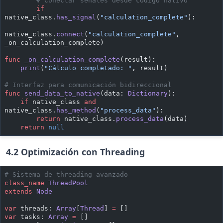
        # Conectar señales desde código nativo
        if
native_class.
has_signal
(
"calculation_complete"
):
native_class.
connect
(
"calculation_complete"
, 
_on_calculation_complete)
func
 _on_calculation_complete
(result):
    print
(
"Cálculo completado: "
, result)
# Interfaz para comunicación bidireccional
func
 send_data_to_native
(data: 
Dictionary
):
    if
 native_class 
and
native_class.
has_method
(
"process_data"
):
        return
 native_class.
process_data
(data)
    return
 null
4.2 Optimización con Threading
# Sistema de threading avanzado
class_name
 ThreadPool
extends
 Node
var
 threads: 
Array
[
Thread
] 
=
 []
var
 tasks: 
Array
 =
 []