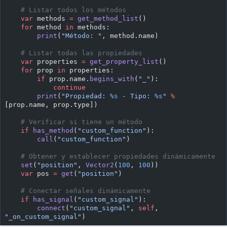
    # Listar todos los métodos
    var
 methods 
=
 get_method_list
()
    for
 method 
in
 methods:
        print
(
"Método: "
, method.name)
    # Listar todas las propiedades
    var
 properties 
=
 get_property_list
()
    for
 prop 
in
 properties:
        if
 prop.name.
begins_with
(
"_"
):
            continue
        print
(
"Propiedad: 
%s
 - Tipo: 
%s
"
 %
[prop.name, prop.type])
    # Verificar si tiene un método
    if
 has_method
(
"custom_function"
):
        call
(
"custom_function"
)
    # Obtener y establecer propiedades dinámicamente
    set
(
"position"
, 
Vector2
(
100
, 
100
))
    var
 pos 
=
 get
(
"position"
)
    # Conectar señales dinámicamente
    if
 has_signal
(
"custom_signal"
):
        connect
(
"custom_signal"
, 
self
, 
"_on_custom_signal"
)