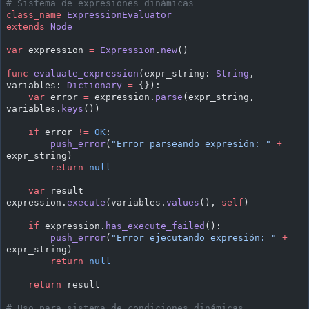
# Sistema de expresiones dinámicas
class_name
 ExpressionEvaluator
extends
 Node
var
 expression 
=
 Expression
.
new
()
func
 evaluate_expression
(expr_string: 
String
, 
variables: 
Dictionary
 =
 {}):
    var
 error 
=
 expression.
parse
(expr_string, 
variables.
keys
())
    if
 error 
!=
 OK
:
        push_error
(
"Error parseando expresión: "
 +
expr_string)
        return
 null
    var
 result 
=
expression.
execute
(variables.
values
(), 
self
)
    if
 expression.
has_execute_failed
():
        push_error
(
"Error ejecutando expresión: "
 +
expr_string)
        return
 null
    return
 result
# Uso para sistema de condiciones dinámicas