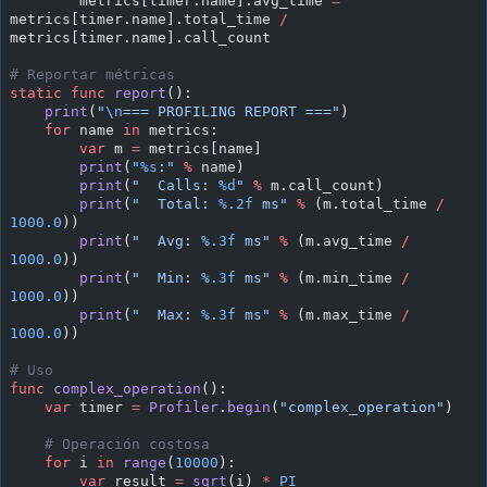
        metrics[timer.name].avg_time 
=
metrics[timer.name].total_time 
/
metrics[timer.name].call_count
# Reportar métricas
static
 func
 report
():
    print
(
"
\n
=== PROFILING REPORT ==="
)
    for
 name 
in
 metrics:
        var
 m 
=
 metrics[name]
        print
(
"
%s
:"
 %
 name)
        print
(
"  Calls: 
%d
"
 %
 m.call_count)
        print
(
"  Total: 
%.2f
 ms"
 %
 (m.total_time 
/
1000.0
))
        print
(
"  Avg: 
%.3f
 ms"
 %
 (m.avg_time 
/
1000.0
))
        print
(
"  Min: 
%.3f
 ms"
 %
 (m.min_time 
/
1000.0
))
        print
(
"  Max: 
%.3f
 ms"
 %
 (m.max_time 
/
1000.0
))
# Uso
func
 complex_operation
():
    var
 timer 
=
 Profiler
.
begin
(
"complex_operation"
)
    # Operación costosa
    for
 i 
in
 range
(
10000
):
        var
 result 
=
 sqrt
(i) 
*
 PI