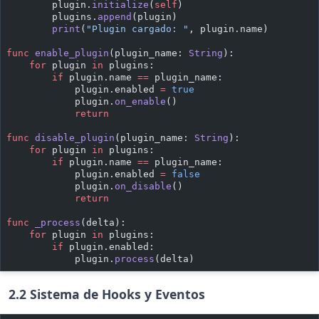
        plugin.
initialize
(
self
)
        plugins.
append
(plugin)
        print
(
"Plugin cargado: "
, plugin.name)
func
 enable_plugin
(plugin_name: 
String
):
    for
 plugin 
in
 plugins:
        if
 plugin.name 
==
 plugin_name:
            plugin.enabled 
=
 true
            plugin.
on_enable
()
            return
func
 disable_plugin
(plugin_name: 
String
):
    for
 plugin 
in
 plugins:
        if
 plugin.name 
==
 plugin_name:
            plugin.enabled 
=
 false
            plugin.
on_disable
()
            return
func
 _process
(delta):
    for
 plugin 
in
 plugins:
        if
 plugin.enabled:
            plugin.
process
(delta)
2.2 Sistema de Hooks y Eventos