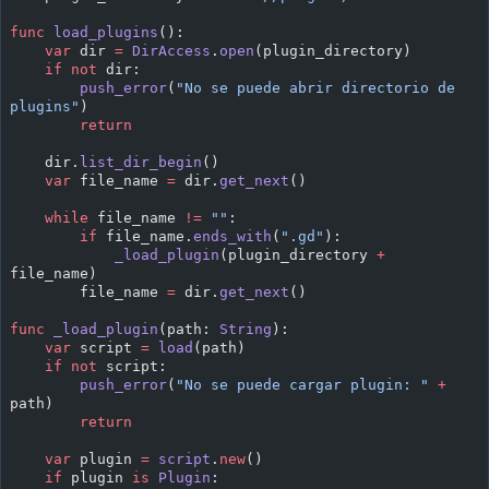
func
 load_plugins
():
    var
 dir 
=
 DirAccess
.
open
(plugin_directory)
    if
 not
 dir:
        push_error
(
"No se puede abrir directorio de 
plugins"
)
        return
    dir.
list_dir_begin
()
    var
 file_name 
=
 dir.
get_next
()
    while
 file_name 
!=
 ""
:
        if
 file_name.
ends_with
(
".gd"
):
            _load_plugin
(plugin_directory 
+
file_name)
        file_name 
=
 dir.
get_next
()
func
 _load_plugin
(path: 
String
):
    var
 script 
=
 load
(path)
    if
 not
 script:
        push_error
(
"No se puede cargar plugin: "
 +
path)
        return
    var
 plugin 
=
 script
.
new
()
    if
 plugin 
is
 Plugin
: