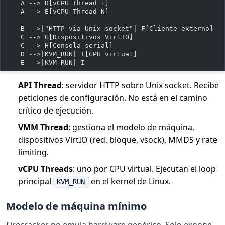
    A --> D[vCPU Thread 1]
    A --> E[vCPU Thread N]
    B -->|"HTTP via Unix socket"| F[Cliente externo]
    C --> G[Dispositivos VirtIO]
    C --> H[Consola serial]
    D -->|KVM_RUN| I[CPU virtual]
    E -->|KVM_RUN| I
API Thread
: servidor HTTP sobre Unix socket. Recibe
peticiones de configuración. No está en el camino
crítico de ejecución.
VMM Thread
: gestiona el modelo de máquina,
dispositivos VirtIO (red, bloque, vsock), MMDS y rate
limiting.
vCPU Threads
: uno por CPU virtual. Ejecutan el loop
principal
en el kernel de Linux.
KVM_RUN
Modelo de máquina mínimo
Firecracker no emula hardware genérico. Solo expone