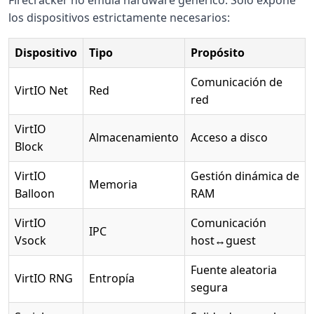
los dispositivos estrictamente necesarios:
Dispositivo
Tipo
Propósito
Comunicación de
VirtIO Net
Red
red
VirtIO
Almacenamiento
Acceso a disco
Block
VirtIO
Gestión dinámica de
Memoria
Balloon
RAM
VirtIO
Comunicación
IPC
Vsock
host↔guest
Fuente aleatoria
VirtIO RNG
Entropía
segura