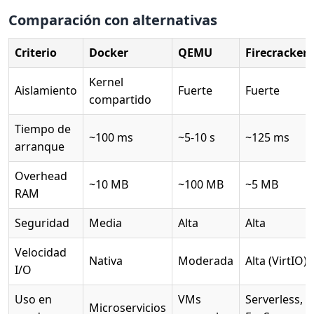
Comparación con alternativas
Criterio
Docker
QEMU
Firecracker
Kernel
Aislamiento
Fuerte
Fuerte
compartido
Tiempo de
~100 ms
~5-10 s
~125 ms
arranque
Overhead
~10 MB
~100 MB
~5 MB
RAM
Seguridad
Media
Alta
Alta
Velocidad
Nativa
Moderada
Alta (VirtIO)
I/O
Uso en
VMs
Serverless,
Microservicios