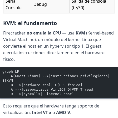
Serial
Salida de consola
Debug
Console
(ttyS0)
KVM: el fundamento
Firecracker
no emula la CPU
— usa
KVM
(Kernel-based
Virtual Machine), un módulo del kernel Linux que
convierte el host en un hypervisor tipo 1. El guest
ejecuta instrucciones directamente en el hardware
físico.
graph LR
    A[Guest Linux] -->|instrucciones privilegiadas| 
B[KVM]
    B -->|hardware real| C[CPU física]
    A -->|dispositivos VirtIO| D[VMM Thread]
    D -->|syscalls| E[Kernel host]
Esto requiere que el hardware tenga soporte de
virtualización:
Intel VT-x
o
AMD-V
.