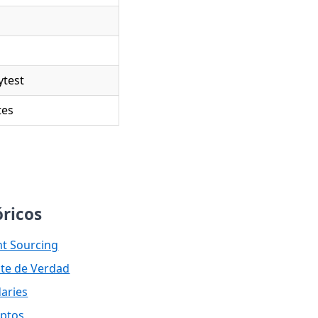
ytest
tes
óricos
nt Sourcing
nte de Verdad
aries
eptos