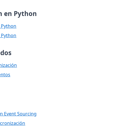
n en Python
n Python
n Python
ados
mización
entos
on Event Sourcing
ncronización