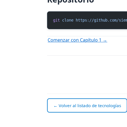
git
 clone
 https://github.com/sie
Comenzar con Capítulo 1 →
← Volver al listado de tecnologías