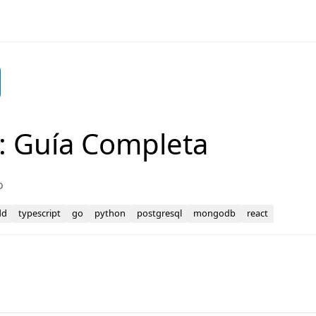
: Guía Completa
o
dd
typescript
go
python
postgresql
mongodb
react