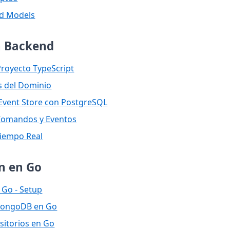
ad Models
n Backend
Proyecto TypeScript
s del Dominio
 Event Store con PostgreSQL
 Comandos y Eventos
Tiempo Real
n en Go
 Go - Setup
 MongoDB en Go
sitorios en Go