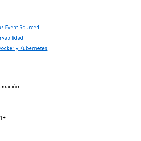
mas Event Sourced
rvabilidad
Docker y Kubernetes
ramación
11+