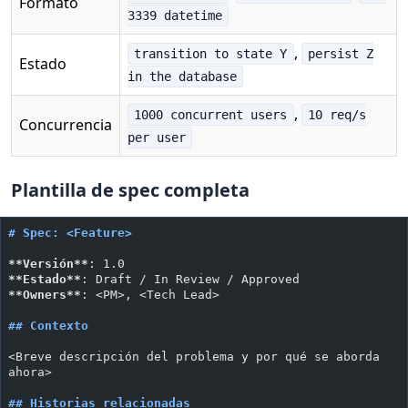
Formato
3339 datetime
,
transition to state Y
persist Z
Estado
in the database
,
1000 concurrent users
10 req/s
Concurrencia
per user
Plantilla de spec completa
# Spec: <Feature>
**Versión**
: 1.0
**Estado**
: Draft / In Review / Approved
**Owners**
: <PM>, <Tech Lead>
## Contexto
<Breve descripción del problema y por qué se aborda 
ahora>
## Historias relacionadas