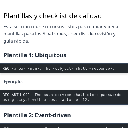
Plantillas y checklist de calidad
Esta sección reúne recursos listos para copiar y pegar:
plantillas para los 5 patrones, checklist de revisión y
guía rápida.
Plantilla 1: Ubiquitous
REQ-<area>-<num>: The <subject> shall <response>.
Ejemplo
:
REQ-AUTH-001: The auth service shall store passwords 
using bcrypt with a cost factor of 12.
Plantilla 2: Event-driven