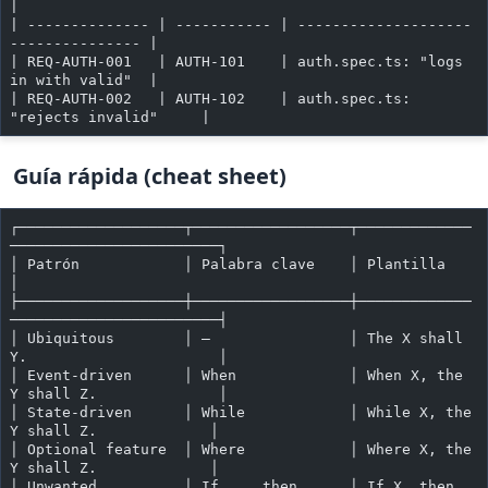
|
| -------------- | ----------- | --------------------
--------------- |
| REQ-AUTH-001   | AUTH-101    | auth.spec.ts: "logs 
in with valid"  |
| REQ-AUTH-002   | AUTH-102    | auth.spec.ts: 
"rejects invalid"     |
Guía rápida (cheat sheet)
┌───────────────────┬──────────────────┬─────────────
────────────────────────┐
│ Patrón            │ Palabra clave    │ Plantilla                           
│
├───────────────────┼──────────────────┼─────────────
────────────────────────┤
│ Ubiquitous        │ —                │ The X shall 
Y.                      │
│ Event-driven      │ When             │ When X, the 
Y shall Z.              │
│ State-driven      │ While            │ While X, the 
Y shall Z.             │
│ Optional feature  │ Where            │ Where X, the 
Y shall Z.             │
│ Unwanted          │ If ... then      │ If X, then 