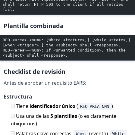
shall return HTTP 503 to the client if all retries 
fail.
Plantilla combinada
REQ-<area>-<num>: [Where <feature>,] [while <state>,] 
[when <trigger>,] the <subject> shall <response>.
REQ-<area>-<num>: If <unwanted condition>, then the 
<subject> shall <response>.
Checklist de revisión
Antes de aprobar un requisito EARS:
Estructura
Tiene
identificador único
(
)
REQ-AREA-NNN
Usa una de las
5 plantillas
(o es claramente
ubiquitous)
Palabras clave correctas:
(evento),
When
While