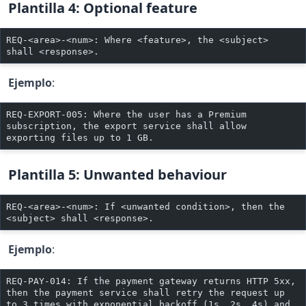
Plantilla 4: Optional feature
REQ-<area>-<num>: Where <feature>, the <subject> 
shall <response>.
Ejemplo
:
REQ-EXPORT-005: Where the user has a Premium 
subscription, the export service shall allow 
exporting files up to 1 GB.
Plantilla 5: Unwanted behaviour
REQ-<area>-<num>: If <unwanted condition>, then the 
<subject> shall <response>.
Ejemplo
:
REQ-PAY-014: If the payment gateway returns HTTP 5xx, 
then the payment service shall retry the request up 
to 3 times with exponential backoff (1s, 2s, 4s) and 