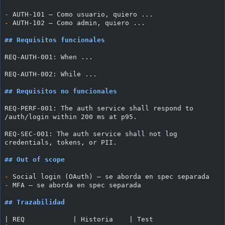
-
 AUTH-101 — Como usuario, quiero ...
-
 AUTH-102 — Como admin, quiero ...
## Requisitos funcionales
REQ-AUTH-001: When ...
REQ-AUTH-002: While ...
## Requisitos no funcionales
REQ-PERF-001: The auth service shall respond to 
/auth/login within 200 ms at p95.
REQ-SEC-001: The auth service shall not log 
credentials, tokens, or PII.
## Out of scope
-
 Social login (OAuth) — se aborda en spec separada
-
 MFA — se aborda en spec separada
## Trazabilidad
| REQ            | Historia    | Test                                