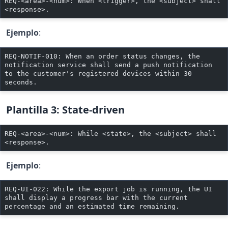
REQ-<area>-<num>: When <trigger>, the <subject> shall 
<response>.
Ejemplo
:
REQ-NOTIF-010: When an order status changes, the 
notification service shall send a push notification 
to the customer's registered devices within 30 
seconds.
Plantilla 3: State-driven
REQ-<area>-<num>: While <state>, the <subject> shall 
<response>.
Ejemplo
:
REQ-UI-022: While the export job is running, the UI 
shall display a progress bar with the current 
percentage and an estimated time remaining.