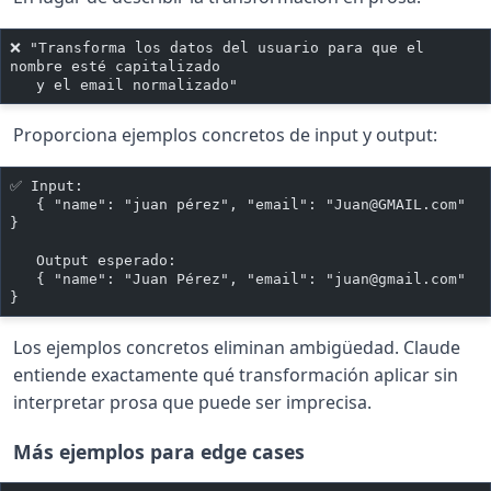
❌ "Transforma los datos del usuario para que el 
nombre esté capitalizado
   y el email normalizado"
Proporciona ejemplos concretos de input y output:
✅ Input:
   { "name": "juan pérez", "email": "
Juan@GMAIL.com
" 
}
   Output esperado:
   { "name": "Juan Pérez", "email": "
juan@gmail.com
" 
}
Los ejemplos concretos eliminan ambigüedad. Claude
entiende exactamente qué transformación aplicar sin
interpretar prosa que puede ser imprecisa.
Más ejemplos para edge cases