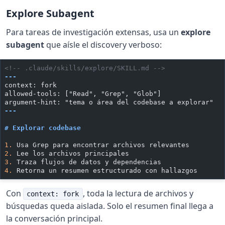
Explore Subagent
Para tareas de investigación extensas, usa un
explore
subagent
que aísle el discovery verboso:
<!-- .claude/skills/explore/SKILL.md -->
---
context: fork
allowed-tools: ["Read", "Grep", "Glob"]
argument-hint: "tema o área del codebase a explorar"
---
# Explorar codebase
1.
 Usa Grep para encontrar archivos relevantes
2.
 Lee los archivos principales
3.
 Traza flujos de datos y dependencias
4.
 Retorna un resumen estructurado con hallazgos
Con
, toda la lectura de archivos y
context: fork
búsquedas queda aislada. Solo el resumen final llega a
la conversación principal.