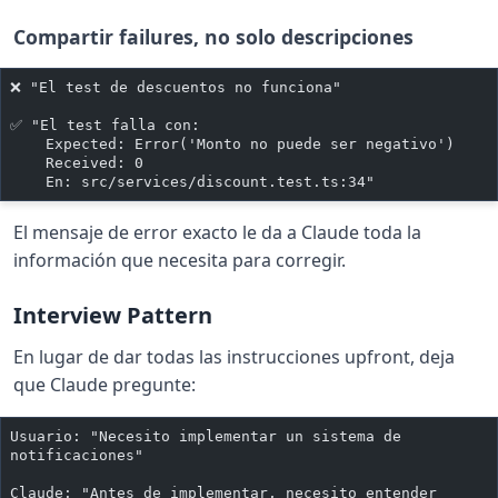
Compartir failures, no solo descripciones
❌ "El test de descuentos no funciona"
✅ "El test falla con:
    Expected: Error('Monto no puede ser negativo')
    Received: 0
    En: src/services/discount.test.ts:34"
El mensaje de error exacto le da a Claude toda la
información que necesita para corregir.
Interview Pattern
En lugar de dar todas las instrucciones upfront, deja
que Claude pregunte:
Usuario: "Necesito implementar un sistema de 
notificaciones"
Claude: "Antes de implementar, necesito entender 