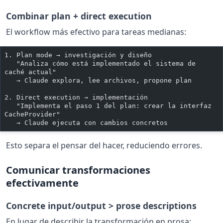
Combinar plan + direct execution
El workflow más efectivo para tareas medianas:
1. Plan mode → investigación y diseño
   "Analiza cómo está implementado el sistema de 
caché actual"
   → Claude explora, lee archivos, propone plan
2. Direct execution → implementación
   "Implementa el paso 1 del plan: crear la interfaz 
CacheProvider"
   → Claude ejecuta con cambios concretos
Esto separa el pensar del hacer, reduciendo errores.
Comunicar transformaciones
efectivamente
Concrete input/output > prose descriptions
En lugar de describir la transformación en prosa: