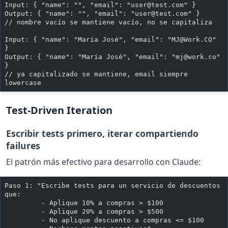
Input: { "name": "", "email": "
user@test.com
" }
Output: { "name": "", "email": "
user@test.com
" }
// nombre vacío se mantiene vacío, no se capitaliza
Input: { "name": "María José", "email": "
MJ@Work.CO
" 
}
Output: { "name": "María José", "email": "
mj@work.co
" 
}
// ya capitalizado se mantiene, email siempre 
lowercase
Test-Driven Iteration
Escribir tests primero, iterar compartiendo
failures
El patrón más efectivo para desarrollo con Claude:
Paso 1: "Escribe tests para un servicio de descuentos 
que:
         - Aplique 10% a compras > $100
         - Aplique 20% a compras > $500
         - No aplique descuento a compras <= $100