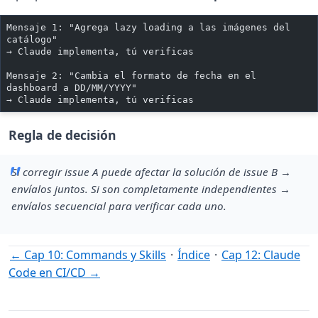
Mensaje 1: "Agrega lazy loading a las imágenes del 
catálogo"
→ Claude implementa, tú verificas
Mensaje 2: "Cambia el formato de fecha en el 
dashboard a DD/MM/YYYY"
→ Claude implementa, tú verificas
Regla de decisión
Si corregir issue A puede afectar la solución de issue B →
envíalos juntos. Si son completamente independientes →
envíalos secuencial para verificar cada uno.
← Cap 10: Commands y Skills
·
Índice
·
Cap 12: Claude
Code en CI/CD →