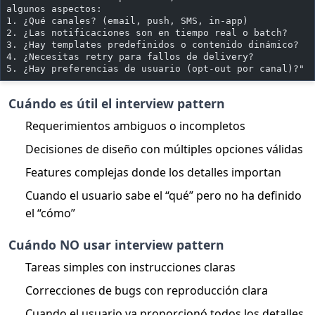
algunos aspectos:
1. ¿Qué canales? (email, push, SMS, in-app)
2. ¿Las notificaciones son en tiempo real o batch?
3. ¿Hay templates predefinidos o contenido dinámico?
4. ¿Necesitas retry para fallos de delivery?
5. ¿Hay preferencias de usuario (opt-out por canal)?"
Cuándo es útil el interview pattern
Requerimientos ambiguos o incompletos
Decisiones de diseño con múltiples opciones válidas
Features complejas donde los detalles importan
Cuando el usuario sabe el “qué” pero no ha definido
el “cómo”
Cuándo NO usar interview pattern
Tareas simples con instrucciones claras
Correcciones de bugs con reproducción clara
Cuando el usuario ya proporcionó todos los detalles