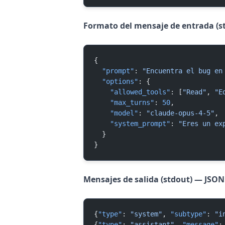
Formato del mensaje de entrada (st
{
  "prompt"
: 
"Encuentra el bug en
  "options"
: {
    "allowed_tools"
: [
"Read"
, 
"E
    "max_turns"
: 
50
,
    "model"
: 
"claude-opus-4-5"
,
    "system_prompt"
: 
"Eres un ex
  }
}
Mensajes de salida (stdout) — JSON
{
"type"
: 
"system"
, 
"subtype"
: 
"i
{
"type"
: 
"assistant"
, 
"message"
: