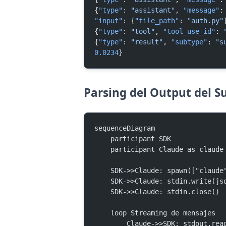
{
"type"
: 
"assistant"
, 
"message"
:
"input"
: {
"file_path"
: 
"auth.py"
{
"type"
: 
"tool"
, 
"tool_use_id"
: 
{
"type"
: 
"result"
, 
"subtype"
: 
"s
0.0234
}
Parsing del Output del 
sequenceDiagram
    participant SDK
    participant Claude as claude
    SDK->>Claude: spawn(["clau
    SDK->>Claude: stdin.write(j
    SDK->>Claude: stdin.close()
    loop Streaming de mensajes
        Claude->>SDK: stdout.