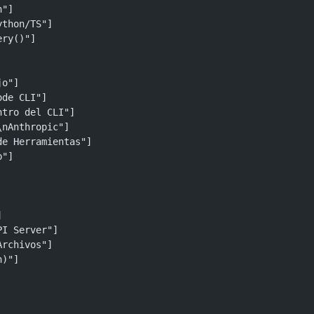
n"]
nPython/TS"]
query()"]
jo"]
 Code CLI"]
"Dentro del CLI"]
 API\nAnthropic"]
tor\nde Herramientas"]
op"]
]
nAPI Server"]
e Archivos"]
sh)"]