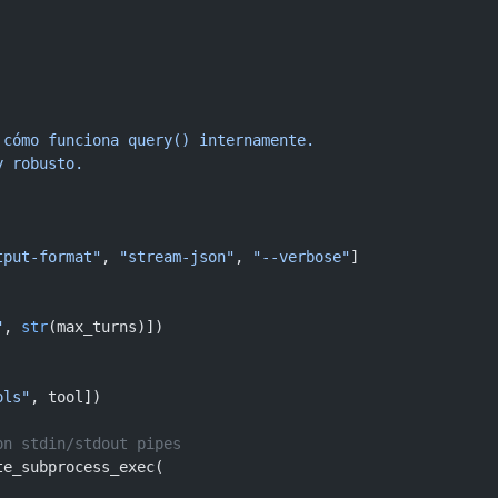
de cómo funciona query() internamente.
 y robusto.
tput-format"
, 
"stream-json"
, 
"--verbose"
]
"
, 
str
(max_turns)])
ols"
, tool])
 con stdin/stdout pipes
te_subprocess_exec(