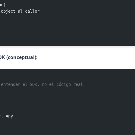
ine)
age object al caller
DK (conceptual):
 entender el SDK, no el código real
r, Any