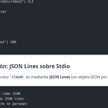
nstdin/stdout"| CLI
rver
dout"| SDK
n: JSON Lines sobre Stdio
roceso
es mediante
JSON Lines
(un objeto JSON por 
claude
t como JSON
mo JSON lines
(no se parsean)