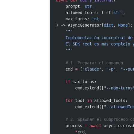
    prompt: 
str
,
    allowed_tools: list[
str
],
    max_turns: 
int
) -> AsyncGenerator[
dict
, 
None
]:
    """
    Implementación conceptual 
    El SDK real es más complejo
    """
    # 1. Preparar el comando
    cmd 
=
 [
"claude"
, 
"-p"
, 
"--ou
    if
 max_turns:
        cmd.extend([
"--max-turns
    for
 tool 
in
 allowed_tools:
        cmd.extend([
"--allowedTo
    # 2. Spawnar el subproceso
    process 
=
 await
 asyncio.crea
        *
cmd,