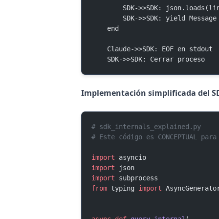
        SDK->>SDK: json.loads(l
        SDK->>SDK: yield Mess
    end
    Claude->>SDK: EOF en stdout
    SDK->>SDK: Cerrar proceso
Implementación simplificada del S
# sdk_internals_explained.py
# Este código es CONCEPTUAL para
import
 asyncio
import
 json
import
 subprocess
from
 typing 
import
 AsyncGenerato
async
 def
 query_internal
(