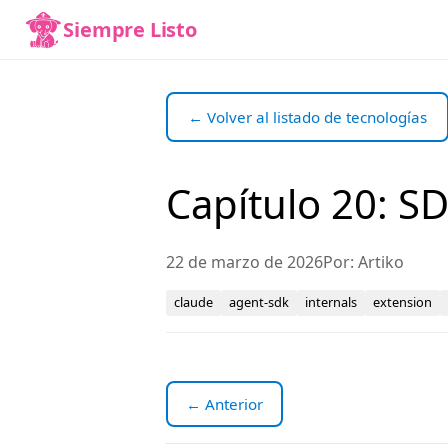
Siempre Listo
← Volver al listado de tecnologías
Capítulo 20: S
22 de marzo de 2026
Por: Artiko
claude
agent-sdk
internals
extension
← Anterior