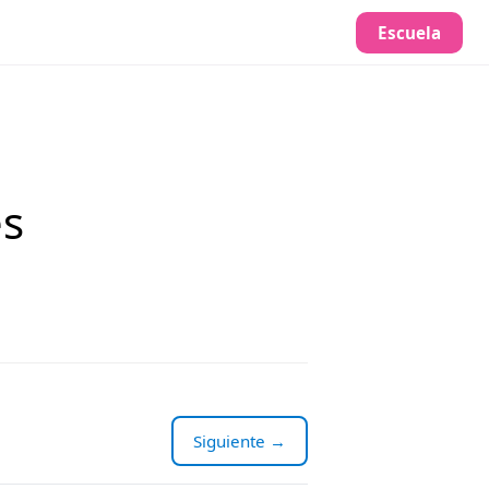
Escuela
es
Siguiente →