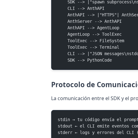
    SDK --> |"spawn subprocess\
    CLI --> AnthAPI
    AnthAPI --> |"HTTPS"| AnthSe
    AnthServer --> AnthAPI
    AnthAPI --> AgentLoop
    AgentLoop --> ToolExec
    ToolExec --> FileSystem
    ToolExec --> Terminal
    CLI --> |"JSON messages\nst
    SDK --> PythonCode
Protocolo de Comunicació
La comunicación entre el SDK y el p
stdin → tu código envía el promp
stdout ← el CLI emite eventos co
stderr ← logs y errores del CLI 