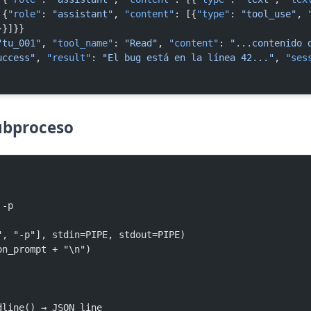
 {
"role"
: 
"assistant"
, 
"content"
: [{
"type"
: 
"tool_use"
, 
}}]}}
"tu_001"
, 
"tool_name"
: 
"Read"
, 
"content"
: 
"...contenido 
uccess"
, 
"result"
: 
"El bug está en la línea 42..."
, 
"ses
Subproceso
 -p
de", "-p"], stdin=PIPE, stdout=PIPE)
son_prompt + "\n")
readline() → JSON line