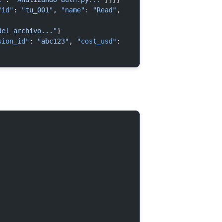
"id"
: 
"tu_001"
, 
"name"
: 
"Read"
, 
del archivo..."
}
sion_id"
: 
"abc123"
, 
"cost_usd"
: 