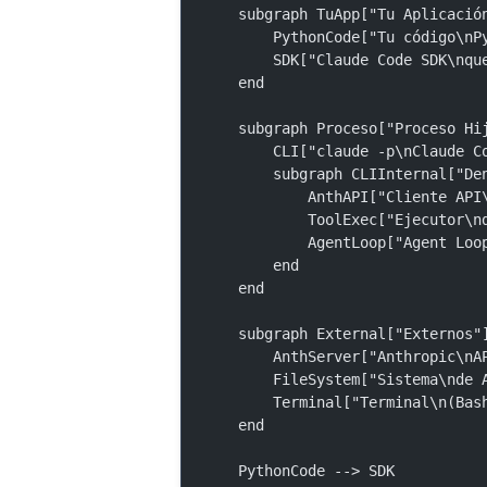
    subgraph TuApp["Tu Aplicació
        PythonCode["Tu código\
        SDK["Claude Code SDK\n
    end
    subgraph Proceso["Proceso Hi
        CLI["claude -p\nClaude
        subgraph CLIInternal[
            AnthAPI["Cliente
            ToolExec["Ejecu
            AgentLoop["Agent Lo
        end
    end
    subgraph External["Externos"
        AnthServer["Anthropic\
        FileSystem["Sistema\nd
        Terminal["Terminal\n(Ba
    end
    PythonCode --> SDK