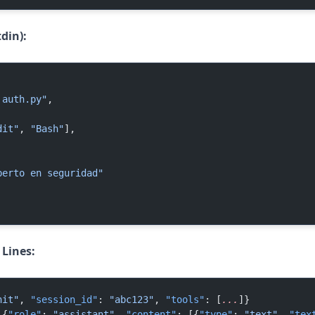
din):
 auth.py"
,
dit"
, 
"Bash"
],
perto en seguridad"
 Lines:
nit"
, 
"session_id"
: 
"abc123"
, 
"tools"
: [
...
]}
 {
"role"
: 
"assistant"
, 
"content"
: [{
"type"
: 
"text"
, 
"tex