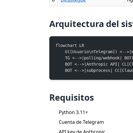
Arquitectura del si
flowchart LR
    U([Usuario\nTelegram]) <--
    TG <-->|polling/webhook| BO
    BOT <-->|Anthropic API| CL[
    BOT <-->|subprocess| CC[Cla
Requisitos
Python 3.11+
Cuenta de Telegram
API key de Anthropic