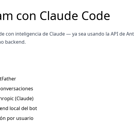
ram con Claude Code
e con inteligencia de Claude — ya sea usando la API de An
mo backend.
tFather
conversaciones
hropic (Claude)
nd local del bot
ión por usuario