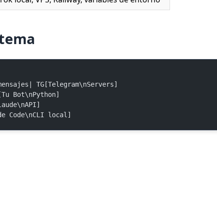
stema
>|mensajes| TG[Telegram\nServers]
T[Tu Bot\nPython]
Claude\nAPI]
ude Code\nCLI local]