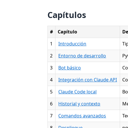
Capítulos
#
Capítulo
De
1
Introducción
Ti
2
Entorno de desarrollo
Py
3
Bot básico
Co
4
Integración con Claude API
Co
5
Claude Code local
Bo
6
Historial y contexto
Me
7
Comandos avanzados
Te
8
Despliegue
ng