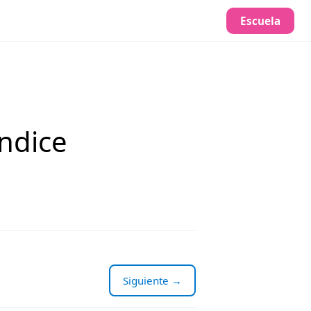
Escuela
ndice
Siguiente →