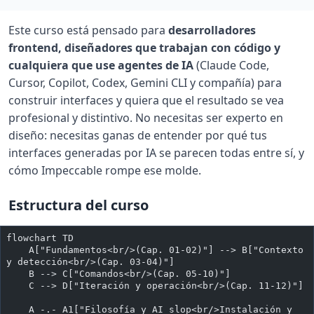
Este curso está pensado para
desarrolladores
frontend, diseñadores que trabajan con código y
cualquiera que use agentes de IA
(Claude Code,
Cursor, Copilot, Codex, Gemini CLI y compañía) para
construir interfaces y quiera que el resultado se vea
profesional y distintivo. No necesitas ser experto en
diseño: necesitas ganas de entender por qué tus
interfaces generadas por IA se parecen todas entre sí, y
cómo Impeccable rompe ese molde.
Estructura del curso
flowchart TD
    A["Fundamentos<br/>(Cap. 01-02)"] --> B["Contexto 
y detección<br/>(Cap. 03-04)"]
    B --> C["Comandos<br/>(Cap. 05-10)"]
    C --> D["Iteración y operación<br/>(Cap. 11-12)"]
    A -.- A1["Filosofía y AI slop<br/>Instalación y 