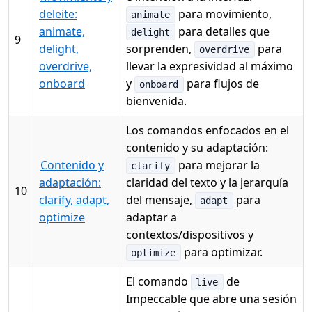
deleite:
para movimiento,
animate
animate,
para detalles que
delight
9
delight,
sorprenden,
para
overdrive
overdrive,
llevar la expresividad al máximo
onboard
y
para flujos de
onboard
bienvenida.
Los comandos enfocados en el
contenido y su adaptación:
Contenido y
para mejorar la
clarify
adaptación:
claridad del texto y la jerarquía
10
clarify, adapt,
del mensaje,
para
adapt
optimize
adaptar a
contextos/dispositivos y
para optimizar.
optimize
El comando
de
live
Impeccable que abre una sesión