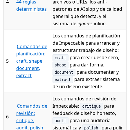
4
44 reglas
archivos o URLs, los anti-
deterministas
patrones de AI slop y de calidad
general que detecta, y el
sistema de
ignores
inline.
Los comandos de planificación
de Impeccable para arrancar y
Comandos de
estructurar trabajo de diseño:
planificación:
para crear desde cero,
craft
5
craft, shape,
para dar forma,
shape
document,
para documentar y
document
extract
para extraer sistema
extract
de un diseño existente.
Los comandos de revisión de
Comandos de
Impeccable:
para
critique
revisión:
feedback de diseño honesto,
6
critique,
para una auditoría
audit
audit, polish
sistemática y
para pulir
polish