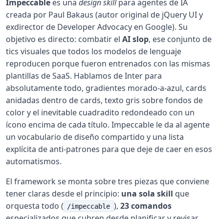
Impeccable
es una
design skill
para agentes de IA
creada por Paul Bakaus (autor original de jQuery UI y
exdirector de Developer Advocacy en Google). Su
objetivo es directo: combatir el
AI slop
, ese conjunto de
tics visuales que todos los modelos de lenguaje
reproducen porque fueron entrenados con las mismas
plantillas de SaaS. Hablamos de Inter para
absolutamente todo, gradientes morado-a-azul, cards
anidadas dentro de cards, texto gris sobre fondos de
color y el inevitable cuadradito redondeado con un
ícono encima de cada título. Impeccable le da al agente
un vocabulario de diseño compartido y una lista
explícita de anti-patrones para que deje de caer en esos
automatismos.
El framework se monta sobre tres piezas que conviene
tener claras desde el principio:
una sola skill
que
orquesta todo (
),
23 comandos
/impeccable
especializados que cubren desde planificar y revisar