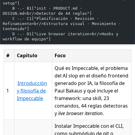
setup"]
    B -.- B1["init · PRODUCT.md · 
DESIGN.md<br/>Detector de 44 reglas"]
    C -.- C1["Planificación · Revisión · 
Refinamiento<br/>Estructura visual · Movimiento · 
Contenido"]
    D -.- D1["Live browser iteration<br/>Hooks y 
workflow de equipo"]
#
Capítulo
Foco
Qué es Impeccable, el problema
del AI slop en el diseño frontend
Introducción
generado por IA, la filosofía de
1
y filosofía de
Paul Bakaus y qué incluye el
Impeccable
framework: una skill, 23
comandos, 44 reglas detectoras
y
live browser iteration
.
Instalar Impeccable con el CLI,
como submódulo de git o