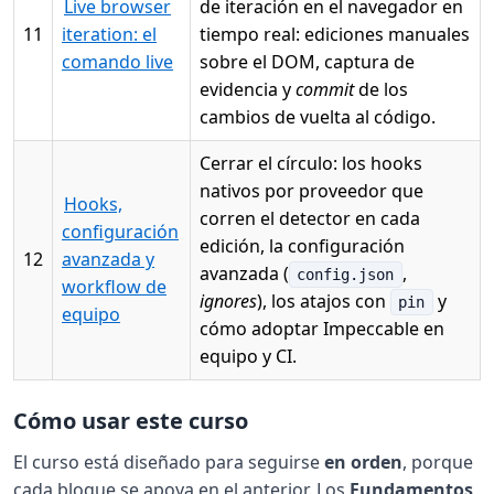
Live browser
de iteración en el navegador en
11
iteration: el
tiempo real: ediciones manuales
comando live
sobre el DOM, captura de
evidencia y
commit
de los
cambios de vuelta al código.
Cerrar el círculo: los hooks
nativos por proveedor que
Hooks,
corren el detector en cada
configuración
edición, la configuración
12
avanzada y
avanzada (
,
config.json
workflow de
ignores
), los atajos con
y
pin
equipo
cómo adoptar Impeccable en
equipo y CI.
Cómo usar este curso
El curso está diseñado para seguirse
en orden
, porque
cada bloque se apoya en el anterior. Los
Fundamentos