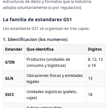
estructuras de datos y formatos que la industria
adopta voluntariamente (o por regulacion).
La familia de estandares GS1
Los estandares GS1 se organizan en tres capas:
1. Identificacion (los numeros)
Estandar
Que identifica
Digitos
Productos (unidades de
8, 12, 13
GTIN
consumo y logisticas)
o 14
Ubicaciones fisicas y entidades
GLN
13
legales
Unidades logisticas (pallets,
SSCC
18
cajas)
Activos retornables