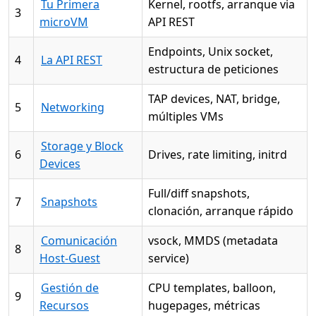
Tu Primera
Kernel, rootfs, arranque via
3
microVM
API REST
Endpoints, Unix socket,
4
La API REST
estructura de peticiones
TAP devices, NAT, bridge,
5
Networking
múltiples VMs
Storage y Block
6
Drives, rate limiting, initrd
Devices
Full/diff snapshots,
7
Snapshots
clonación, arranque rápido
Comunicación
vsock, MMDS (metadata
8
Host-Guest
service)
Gestión de
CPU templates, balloon,
9
Recursos
hugepages, métricas