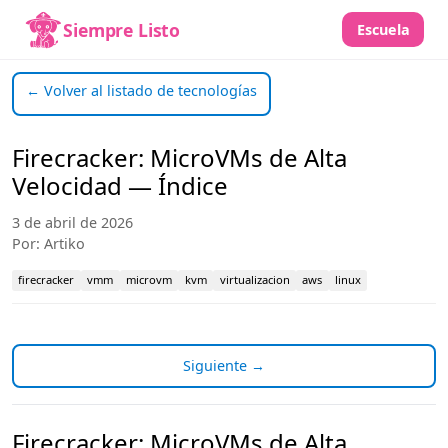
Siempre Listo
Escuela
← Volver al listado de tecnologías
Firecracker: MicroVMs de Alta
Velocidad — Índice
3 de abril de 2026
Por: Artiko
firecracker
vmm
microvm
kvm
virtualizacion
aws
linux
Siguiente →
Firecracker: MicroVMs de Alta